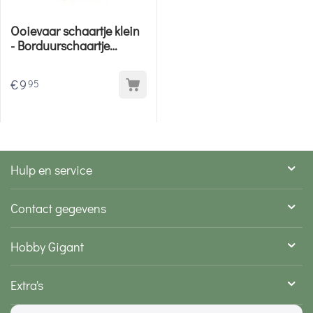
Ooievaar schaartje klein
- Borduurschaartje
Hemline
€
9
95
Hulp en service
Contact gegevens
Hobby Gigant
Extra's