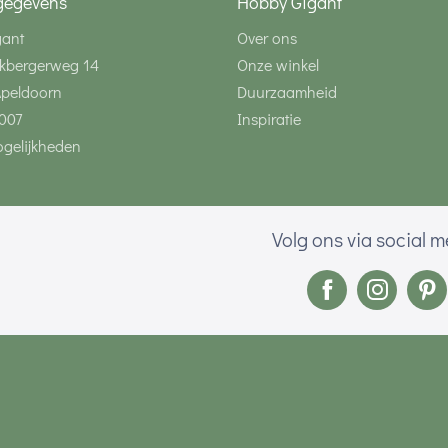
gegevens
Hobby Gigant
gant
Over ons
kbergerweg 14
Onze winkel
Apeldoorn
Duurzaamheid
007
Inspiratie
gelijkheden
Volg ons via social 