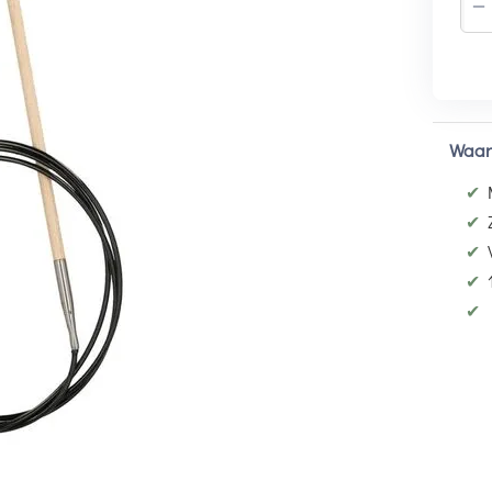
−
Waar
✔
✔
✔
✔
✔