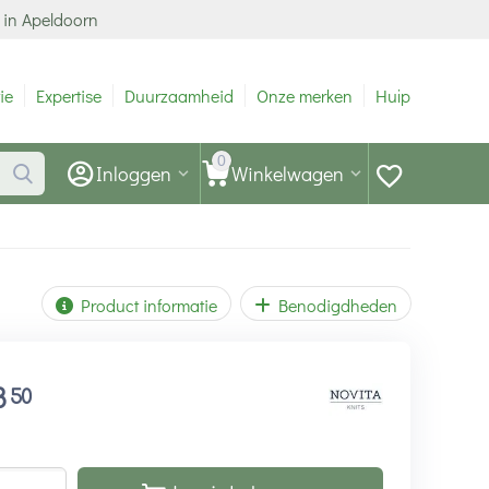
 in Apeldoorn
ie
Expertise
Duurzaamheid
Onze merken
Hulp
0
Inloggen
Winkelwagen
Product informatie
Benodigdheden
8
50