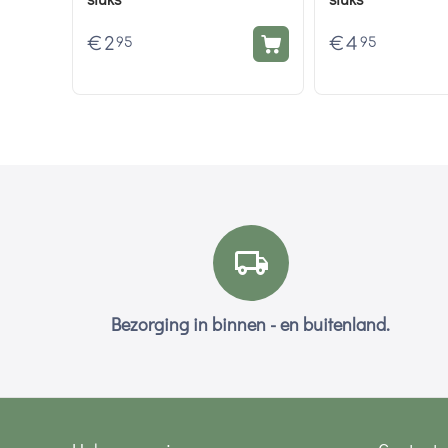
€
2
€
4
95
95
Bezorging in binnen - en buitenland.