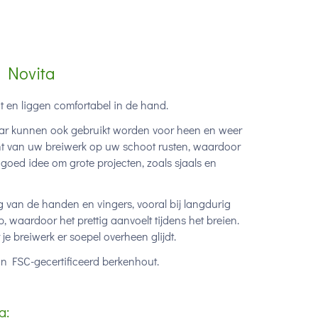
- Novita
t en liggen comfortabel in de hand.
ar kunnen ook gebruikt worden voor heen en weer
icht van uw breiwerk op uw schoot rusten, waardoor
oed idee om grote projecten, zoals sjaals en
van de handen en vingers, vooral bij langdurig
 waardoor het prettig aanvoelt tijdens het breien.
e breiwerk er soepel overheen glijdt.
n FSC-gecertificeerd berkenhout.
a: