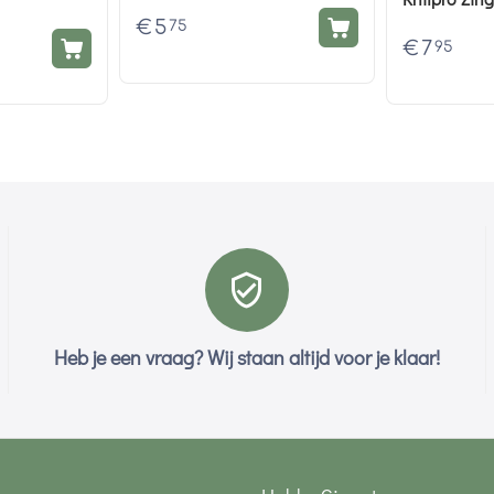
€
5
75
€
7
95
Heb je een vraag? Wij staan altijd voor je klaar!