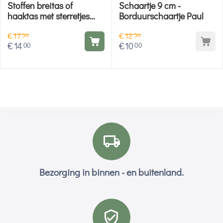
Stoffen breitas of
Schaartje 9 cm -
haaktas met sterretjes
Borduurschaartje Paul
print
€
17
€
12
50
50
€
14
€
10
00
00
Bezorging in binnen - en buitenland.