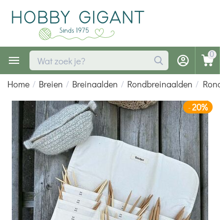
0
Home
/
Breien
/
Breinaalden
/
Rondbreinaalden
/
Rond
20%
-