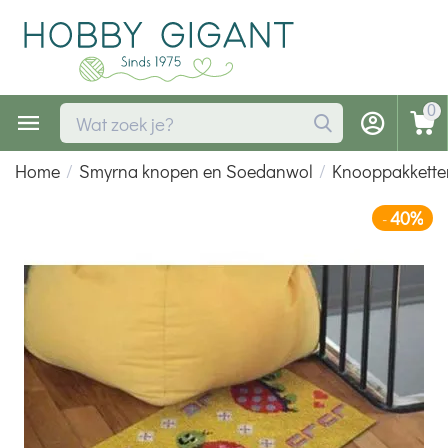
0
Home
/
Smyrna knopen en Soedanwol
/
Knooppakkette
40%
-