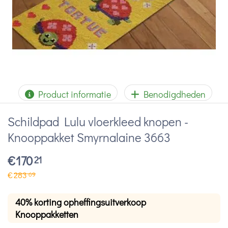
Product informatie
Benodigdheden
Schildpad Lulu vloerkleed knopen -
Knooppakket Smyrnalaine 3663
€
170
21
€
283
69
40% korting opheffingsuitverkoop
Knooppakketten