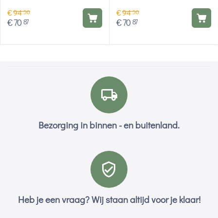
rondbreinaalden starter
rondbreinaalden starter
€
94
€
94
set 5''
set 5''
50
50
€
70
€
70
87
87
Bezorging in binnen - en buitenland.
Heb je een vraag? Wij staan altijd voor je klaar!