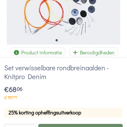
Product informatie
Benodigdheden
Set verwisselbare rondbreinaalden -
Knitpro Denim
€
68
06
€
90
75
25% korting opheffingsuitverkoop