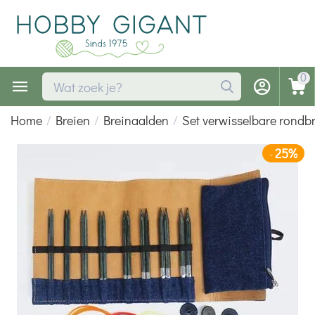
0
Home
/
Breien
/
Breinaalden
/
Set verwisselbare rondb
25%
-