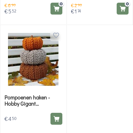
€
6
€
2
90
90
€
5
€
1
52
74
Pompoenen haken -
Hobby Gigant
haakpatroon
€
4
50