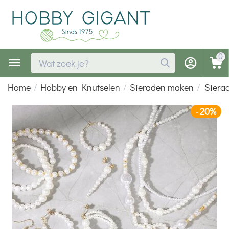
0
Home
/
Hobby en Knutselen
/
Sieraden maken
/
Siera
20%
-