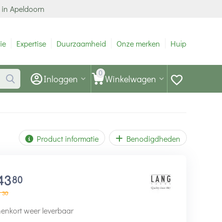
 in Apeldoorn
ie
Expertise
Duurzaamheid
Onze merken
Hulp
0
Inloggen
Winkelwagen
Product informatie
Benodigdheden
43
80
8
30
enkort weer leverbaar