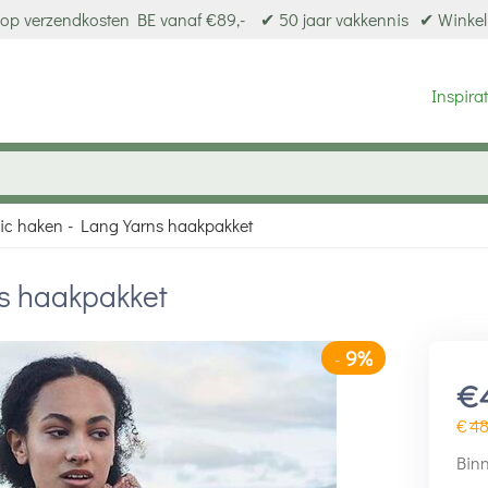
op verzendkosten BE vanaf €89,-
✔ 50 jaar vakkennis
✔ Winkel
Inspirat
ic haken - Lang Yarns haakpakket
s haakpakket
9%
-
€
€
4
Binn