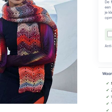
De M
een 
je k
opme
Anti
Waar
✔
✔
✔
✔
✔