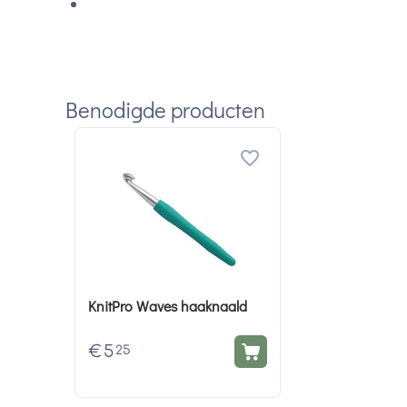
Benodigde producten
KnitPro Waves haaknaald
€
5
25