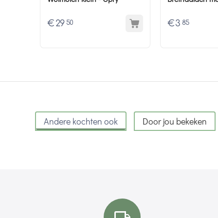
€
29
€
3
50
85
Andere kochten ook
Door jou bekeken