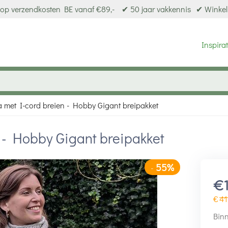
op verzendkosten BE vanaf €89,-
✔ 50 jaar vakkennis
✔ Winkel
Inspirat
na met I-cord breien - Hobby Gigant breipakket
n - Hobby Gigant breipakket
55%
-
€
€
41
Binn