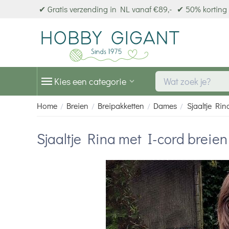
✔ Gratis verzending in NL vanaf €89,-
✔ 50% korting 
Kies een categorie
Home
Breien
Breipakketten
Dames
Sjaaltje Ri
/
/
/
/
Sjaaltje Rina met I-cord breie