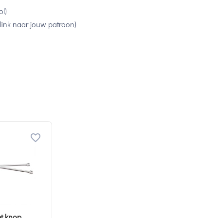
l)
link naar jouw patroon)
t knop