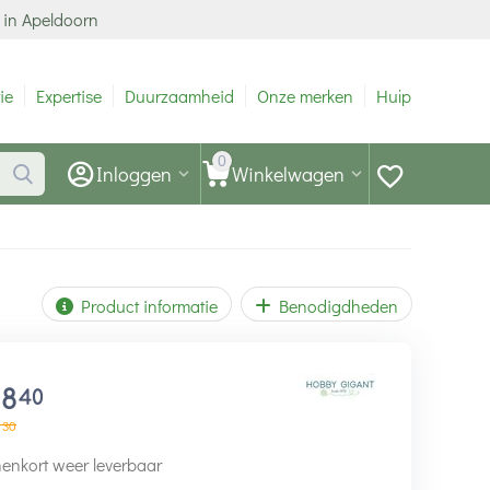
 in Apeldoorn
ie
Expertise
Duurzaamheid
Onze merken
Hulp
0
Inloggen
Winkelwagen
Product informatie
Benodigdheden
18
40
30
enkort weer leverbaar