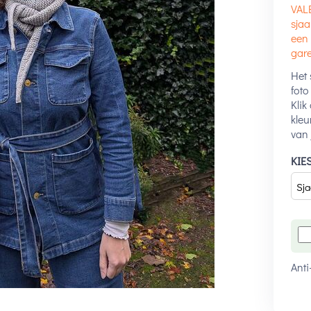
VALE
sjaa
een 
gare
Het 
foto
Kli
kleu
van 
KIE
Anti