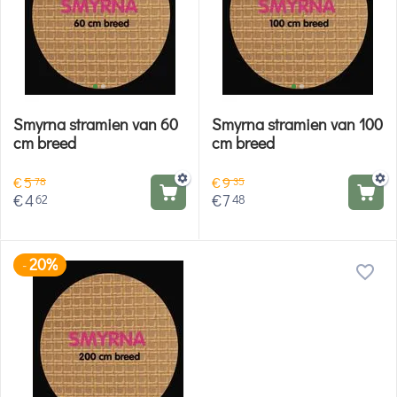
Smyrna stramien van 60
Smyrna stramien van 100
cm breed
cm breed
€
5
€
9
78
35
€
4
€
7
62
48
20%
-