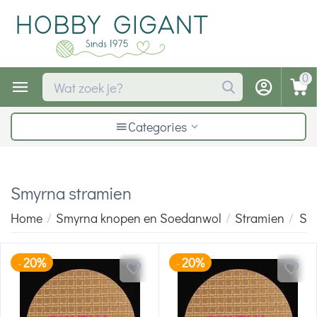
0
Categories
Smyrna stramien
Home
/
Smyrna knopen en Soedanwol
/
Stramien
/
Sm
20%
20%
-
-