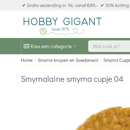
✔ Gratis verzending in NL vanaf €89,-
✔ 50% korting 
Kies een categorie
Home
Smyrna knopen en Soedanwol
Smyrna Cupj
/
/
Smyrnalaine smyrna cupje 04