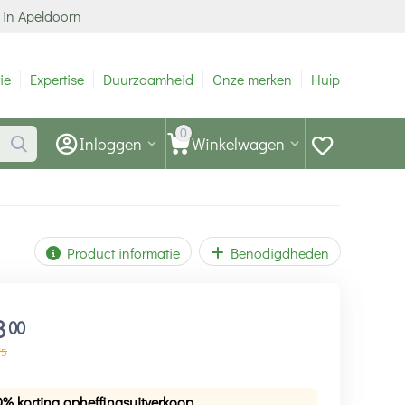
 in Apeldoorn
ie
Expertise
Duurzaamheid
Onze merken
Hulp
0
Inloggen
Winkelwagen
Product informatie
Benodigdheden
3
00
75
0% korting opheffingsuitverkoop