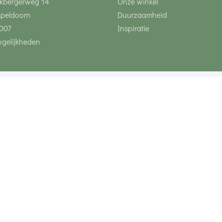
kbergerweg 14
Onze winkel
Apeldoorn
Duurzaamheid
007
Inspiratie
gelijkheden
Volg ons via social 