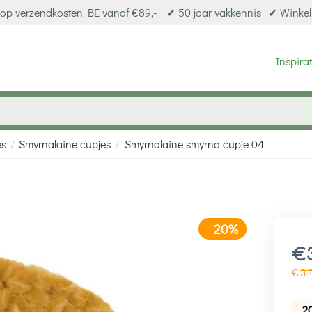
op verzendkosten BE vanaf €89,-
✔ 50 jaar vakkennis
✔ Winkel
Inspirat
es
Smyrnalaine cupjes
Smyrnalaine smyrna cupje 04
/
/
20%
-
€
€
3
2