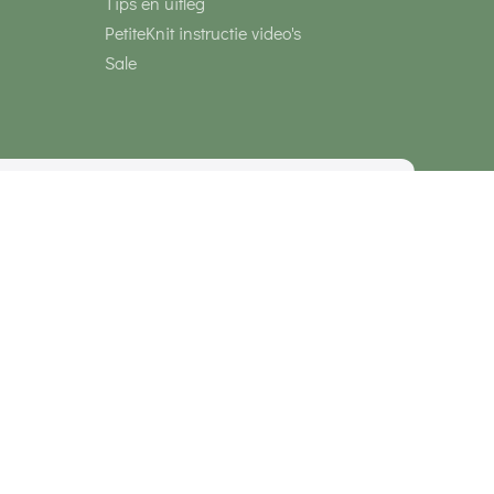
Tips en uitleg
PetiteKnit instructie video's
Sale
media
Veilig betalen met