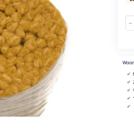
−
Waar
✔
✔
✔
✔
✔