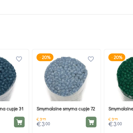
20%
20%
-
-
na cupje 31
Smyrnalaine smyrna cupje 72
Smyrnalaine
€
3
€
3
75
75
€
3
€
3
00
00