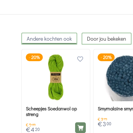
Andere kochten ook
Door jou bekeken
20%
20%
-
-
Scheepjes Soedanwol op
Smyrnalaine smyr
streng
€
3
75
€
3
00
€
5
25
€
4
20