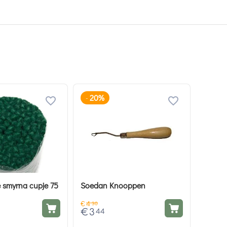
20%
-
 smyrna cupje 75
Soedan Knooppen
€
4
30
€
3
44