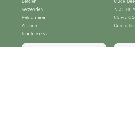
Betalen
Oude Bee
Verzenden
7331 HL 
Retourneren
055-5336
Account
Contactmo
Klantenservice
Wij zijn bereikbaar via
Onze klanten geven ons een