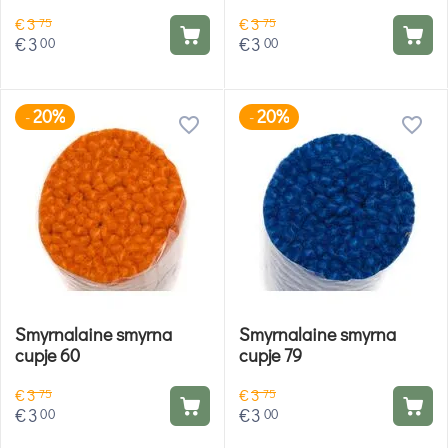
€
3
€
3
75
75
€
3
€
3
00
00
20%
20%
-
-
Smyrnalaine smyrna
Smyrnalaine smyrna
cupje 60
cupje 79
€
3
€
3
75
75
€
3
€
3
00
00