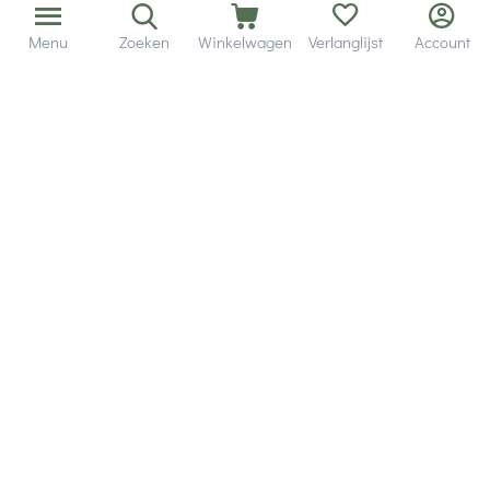
Menu
Zoeken
Winkelwagen
Verlanglijst
Account
Bezorging in binnen - en buitenland.
Heb je een vraag? Wij staan altijd voor je klaar!
Altijd 120 dagen retourrecht.