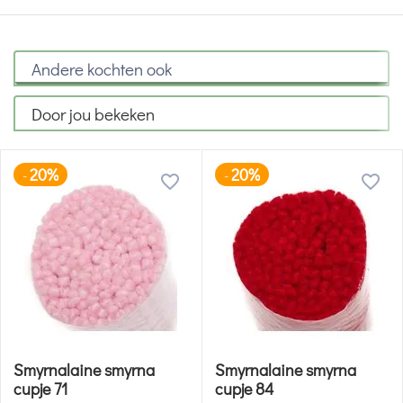
Andere kochten ook
Door jou bekeken
20%
20%
-
-
Smyrnalaine smyrna
Smyrnalaine smyrna
cupje 71
cupje 84