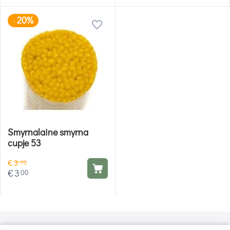
20%
-
Smyrnalaine smyrna
cupje 53
€
3
75
€
3
00