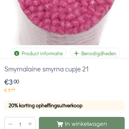
Product informatie
Benodigdheden
Smyrnalaine smyrna cupje 21
€
3
00
€
3
75
20% korting opheffingsuitverkoop
+
−
In winkelwagen