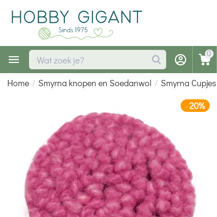
0
Home
/
Smyrna knopen en Soedanwol
/
Smyrna Cupjes
20%
-