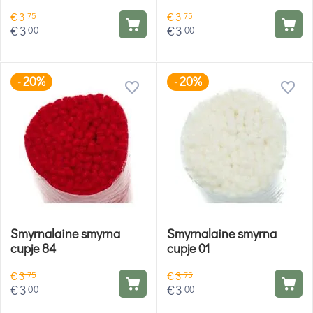
€
3
€
3
75
75
€
3
€
3
00
00
20%
20%
-
-
Smyrnalaine smyrna
Smyrnalaine smyrna
cupje 84
cupje 01
€
3
€
3
75
75
€
3
€
3
00
00