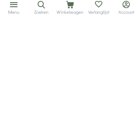
Menu
Zoeken
Winkelwagen
Verlanglijst
Account
Bezorging in binnen - en buitenland.
Heb je een vraag? Wij staan altijd voor je klaar!
Altijd 120 dagen retourrecht.