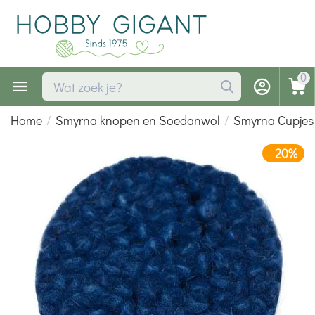
0
Home
/
Smyrna knopen en Soedanwol
/
Smyrna Cupjes
20%
-