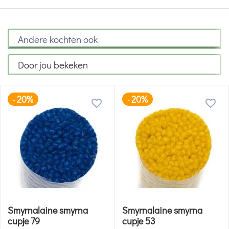
Andere kochten ook
Door jou bekeken
20%
20%
-
-
Smyrnalaine smyrna
Smyrnalaine smyrna
cupje 79
cupje 53