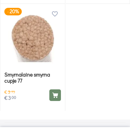
20%
-
Smyrnalaine smyrna
cupje 77
€
3
75
€
3
00