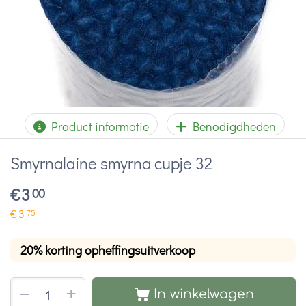
Product informatie
Benodigdheden
Smyrnalaine smyrna cupje 32
€
3
00
€
3
75
20% korting opheffingsuitverkoop
+
−
In winkelwagen