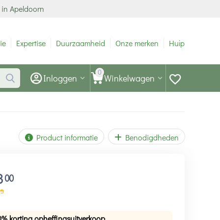
 in Apeldoorn
ie
Expertise
Duurzaamheid
Onze merken
Hulp
0
Inloggen
Winkelwagen
Product informatie
Benodigdheden
3
00
75
0% korting opheffingsuitverkoop