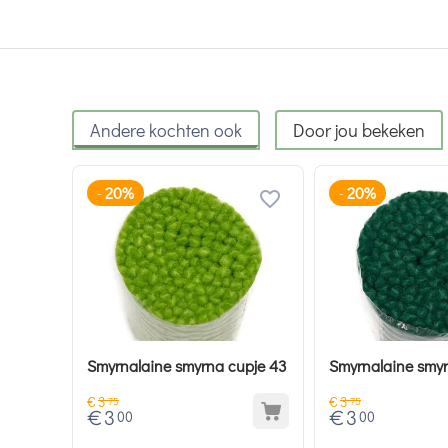
Andere kochten ook
Door jou bekeken
20%
20%
-
-
Smyrnalaine smyrna cupje 43
Smyrnalaine smyr
€
3
€
3
75
75
€
3
€
3
00
00