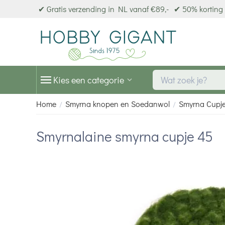
✔ Gratis verzending in NL vanaf €89,-
✔ 50% korting 
Kies een categorie
Home
Smyrna knopen en Soedanwol
Smyrna Cupj
/
/
Smyrnalaine smyrna cupje 45