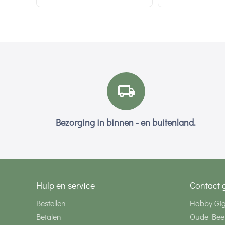
Bezorging in binnen - en buitenland.
Hulp en service
Contact 
Bestellen
Hobby Gi
Betalen
Oude Bee