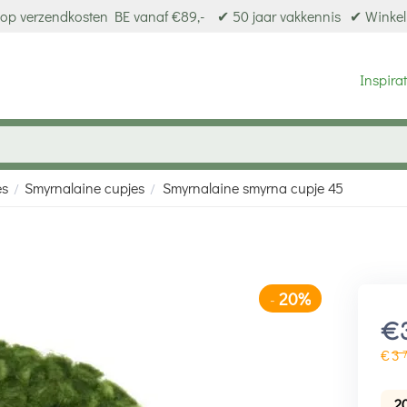
op verzendkosten BE vanaf €89,-
✔ 50 jaar vakkennis
✔ Winkel
Inspirat
es
Smyrnalaine cupjes
Smyrnalaine smyrna cupje 45
/
/
20%
-
€
€
3
2