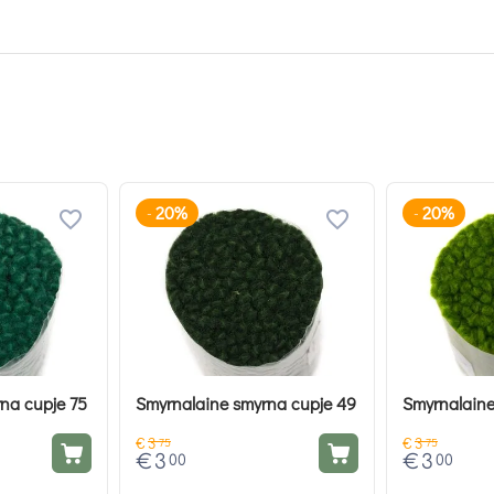
20%
20%
-
-
na cupje 75
Smyrnalaine smyrna cupje 49
Smyrnalaine
€
3
€
3
75
75
€
3
€
3
00
00