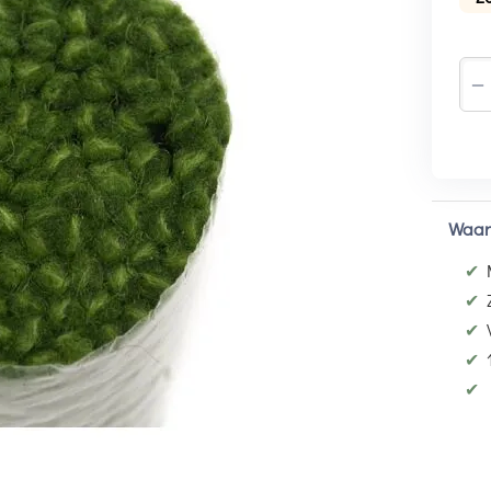
−
Waar
✔
✔
✔
✔
✔