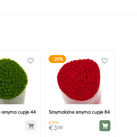
20%
-
 smyrna cupje 44
Smyrnalaine smyrna cupje 84
€
3
75
€
3
00