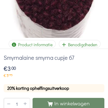
Product informatie
Benodigdheden
Smyrnalaine smyrna cupje 67
€
3
00
€
3
75
20% korting opheffingsuitverkoop
+
−
In winkelwagen