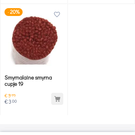
20%
-
Smyrnalaine smyrna
cupje 19
€
3
75
€
3
00