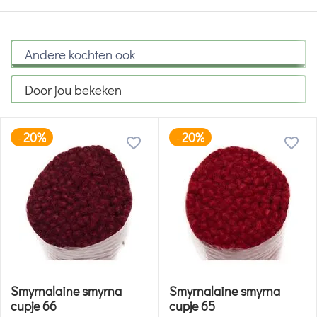
Andere kochten ook
Door jou bekeken
20%
20%
-
-
Smyrnalaine smyrna
Smyrnalaine smyrna
cupje 66
cupje 65