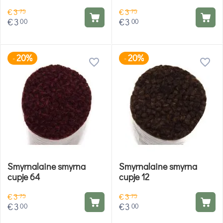
€
3
€
3
75
75
€
3
€
3
00
00
20%
20%
-
-
Smyrnalaine smyrna
Smyrnalaine smyrna
cupje 64
cupje 12
€
3
€
3
75
75
€
3
€
3
00
00