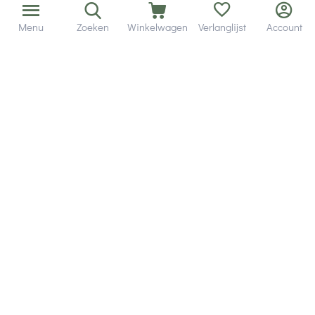
Menu
Zoeken
Winkelwagen
Verlanglijst
Account
Bezorging in binnen - en buitenland.
Heb je een vraag? Wij staan altijd voor je klaar!
Altijd 120 dagen retourrecht.