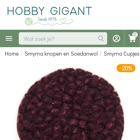
0
Home
/
Smyrna knopen en Soedanwol
/
Smyrna Cupjes
20%
-