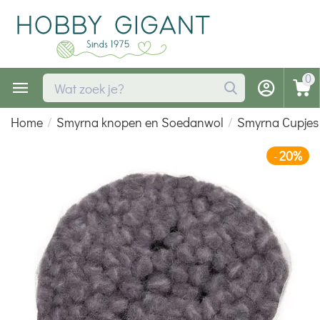
0
Home
/
Smyrna knopen en Soedanwol
/
Smyrna Cupjes
20%
-