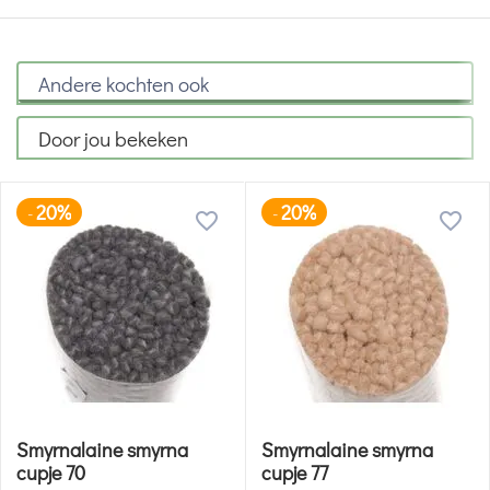
Andere kochten ook
Door jou bekeken
20%
20%
-
-
Smyrnalaine smyrna
Smyrnalaine smyrna
cupje 70
cupje 77