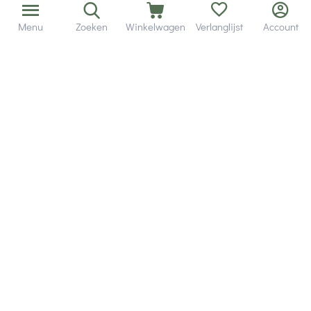
Menu
Zoeken
Winkelwagen
Verlanglijst
Account
Bezorging in binnen - en buitenland.
Heb je een vraag? Wij staan altijd voor je klaar!
Altijd 120 dagen retourrecht.