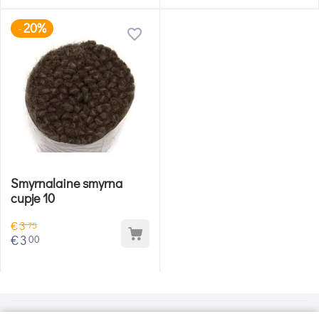
20%
-
Smyrnalaine smyrna
cupje 10
€
3
75
€
3
00