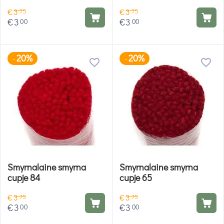
€
3
€
3
75
75
€
3
€
3
00
00
20%
20%
-
-
Smyrnalaine smyrna
Smyrnalaine smyrna
cupje 84
cupje 65
€
3
€
3
75
75
€
3
€
3
00
00