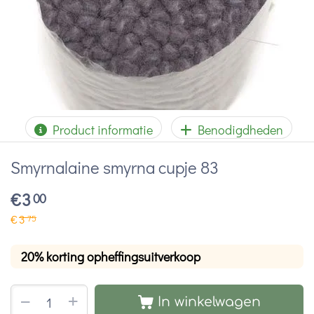
Product informatie
Benodigdheden
Smyrnalaine smyrna cupje 83
€
3
00
€
3
75
20% korting opheffingsuitverkoop
+
−
In winkelwagen