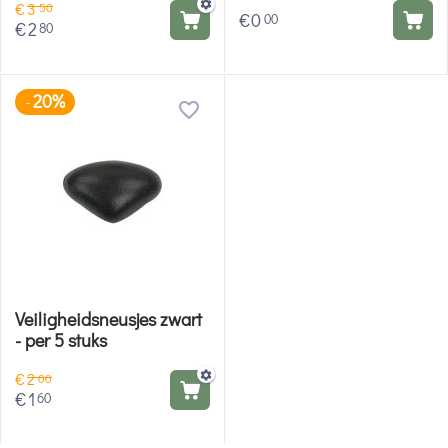
€
3
50
€
0
00
€
2
80
20%
-
Veiligheidsneusjes zwart
- per 5 stuks
€
2
00
€
1
60