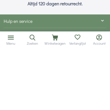
Altijd 120 dagen retourrecht.
Hulp en service
Contact gegevens
Menu
Zoeken
Winkelwagen
Verlanglijst
Account
Hobby Gigant
Extra's
Wij zijn bereikbaar via