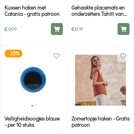
Kussen haken met
Gehaakte placemats en
Catania - gratis patroon
onderzetters Tahiti van
Katia - gratis patroon
€
0
€
0
00
00
20%
-
Veiligheidsoogjes blauw
Zomertopje haken - Gratis
- per 10 stuks
patroon