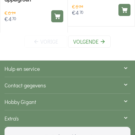
€
6
24
€
4
70
€
6
24
€
4
70
VORIGE
VOLGENDE
Hulp en service
Contact gegevens
Hobby Gigant
Extra's