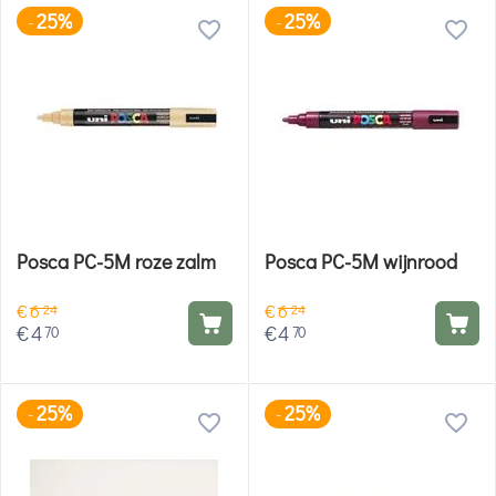
25%
25%
-
-
Posca PC-5M roze zalm
Posca PC-5M wijnrood
€
6
€
6
24
24
€
4
€
4
70
70
25%
25%
-
-