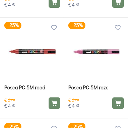
€
4
€
4
70
70
25%
25%
-
-
Posca PC-5M rood
Posca PC-5M roze
€
6
€
6
24
24
€
4
€
4
70
70
25%
25%
-
-