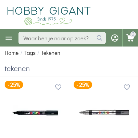
0
Home
/
Tags
/
tekenen
tekenen
25%
25%
-
-