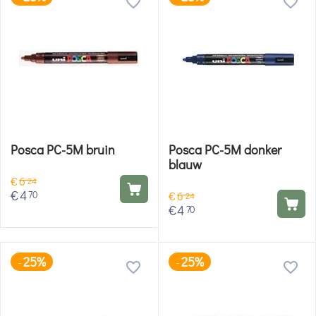
Posca PC-5M bruin
Posca PC-5M donker
blauw
€
6
24
€
4
70
€
6
24
€
4
70
25%
25%
-
-