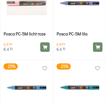
Posca PC-5M licht roze
Posca PC-5M lila
€
6
€
6
24
24
€
4
€
4
70
70
25%
25%
-
-