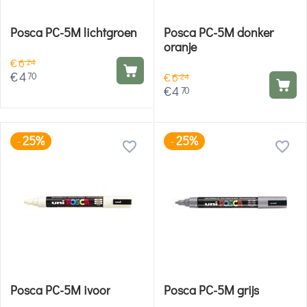
Posca PC-5M lichtgroen
Posca PC-5M donker
oranje
€
6
24
€
4
70
€
6
24
€
4
70
25%
25%
-
-
Posca PC-5M ivoor
Posca PC-5M grijs