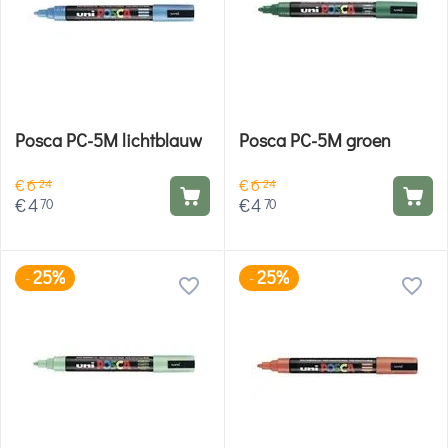
Posca PC-5M lichtblauw
Posca PC-5M groen
€
6
€
6
24
24
€
4
€
4
70
70
25%
25%
-
-