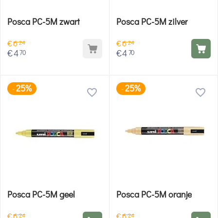
Posca PC-5M zwart
Posca PC-5M zilver
€
6
€
6
24
24
€
4
€
4
70
70
25%
25%
-
-
Posca PC-5M geel
Posca PC-5M oranje
€
6
€
6
24
24