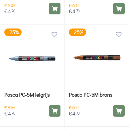
€
6
€
6
24
24
€
4
€
4
70
70
25%
25%
-
-
Posca PC-5M leigrijs
Posca PC-5M brons
€
6
€
6
24
24
€
4
€
4
70
70