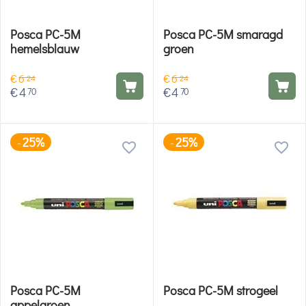
Posca PC-5M
Posca PC-5M smaragd
hemelsblauw
groen
€
6
€
6
24
24
€
4
€
4
70
70
25%
25%
-
-
Posca PC-5M
Posca PC-5M strogeel
appelgroen