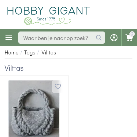
0
Home
/
Tags
/
Vilttas
Vilttas