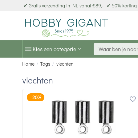
✔ Gratis verzending in NL vanaf €89,-
✔ 50% korting 
Kies een categorie
Home
Tags
vlechten
/
/
vlechten
20%
-