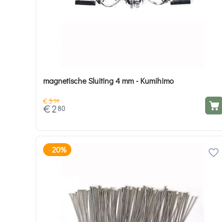
magnetische Sluiting 4 mm - Kumihimo
€
3
50
€
2
80
20%
-