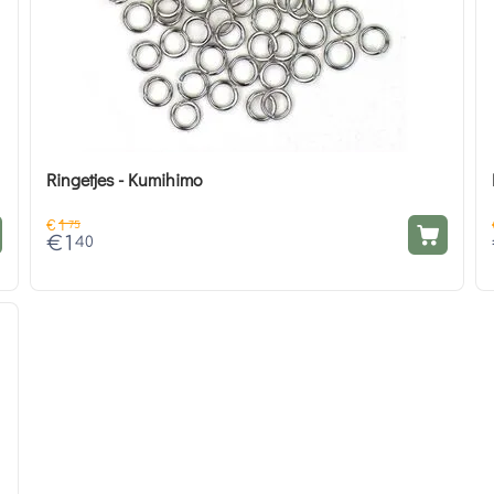
Ringetjes - Kumihimo
€
1
75
€
1
40