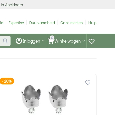
 in Apeldoorn
ie
Expertise
Duurzaamheid
Onze merken
Hulp
0
Inloggen
Winkelwagen
20%
-