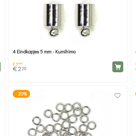
4 Eindkapjes 5 mm - Kumihimo
€
2
75
€
2
20
20%
-