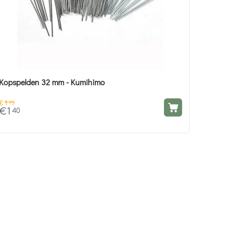
Kopspelden 32 mm - Kumihimo
€
1
75
€
1
40