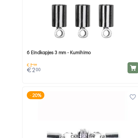
6 Eindkapjes 3 mm - Kumihimo
€
2
50
€
2
00
20%
-