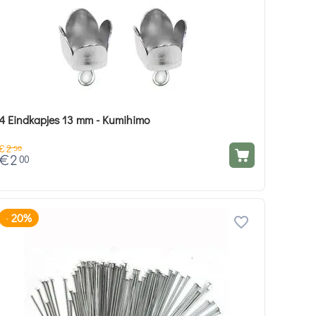
4 Eindkapjes 13 mm - Kumihimo
€
2
50
€
2
00
20%
-