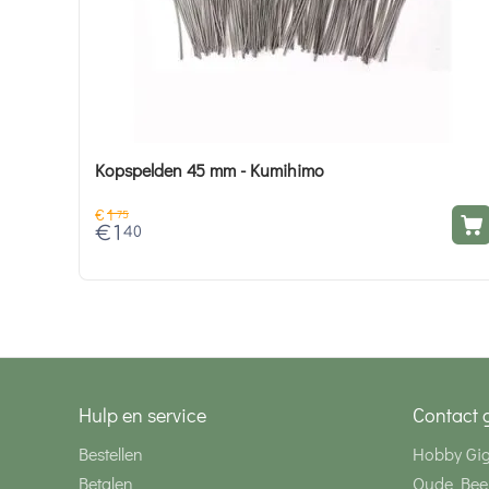
Kopspelden 45 mm - Kumihimo
€
1
75
€
1
40
Hulp en service
Contact 
Bestellen
Hobby Gi
Betalen
Oude Bee