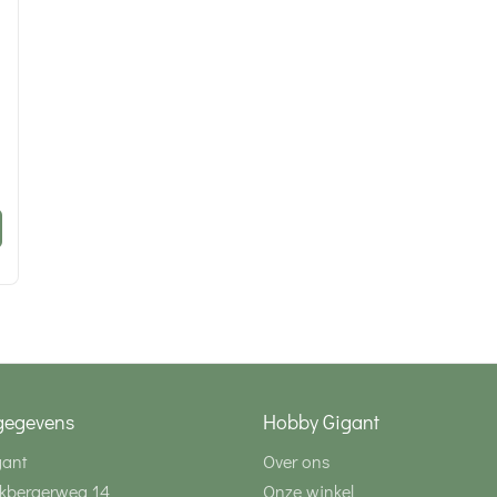
gegevens
Hobby Gigant
gant
Over ons
kbergerweg 14
Onze winkel