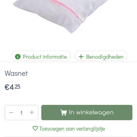
Product informatie
Benodigdheden
Wasnet
€
4
25
+
−
In winkelwagen
Toevoegen aan verlanglijstje