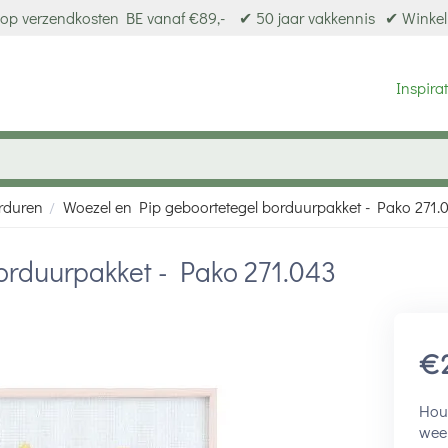
op verzendkosten BE vanaf €89,-
✔ 50 jaar vakkennis
✔ Winkel
Inspirat
rduren
Woezel en Pip geboortetegel borduurpakket - Pako 271.
/
orduurpakket - Pako 271.043
€
Houd
wee