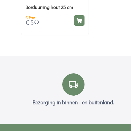
Borduurring hout 25 cm
€
7
25
€
5
80
Bezorging in binnen - en buitenland.