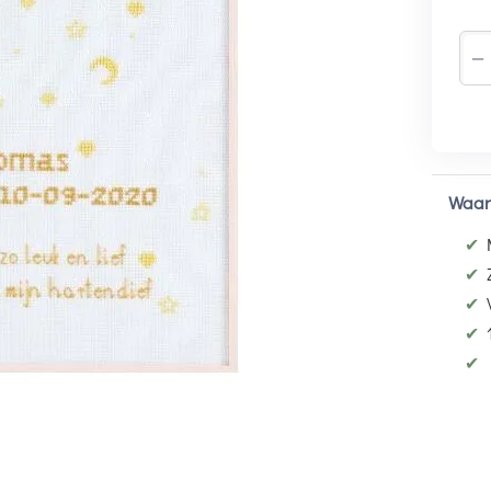
−
Waar
✔
✔
✔
✔
✔