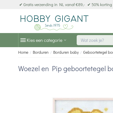
✔ Gratis verzending in NL vanaf €89,-
✔ 50% korting 
Kies een categorie
Home
Borduren
Borduren baby
Geboortetegel bo
/
/
/
Woezel en Pip geboortetegel b