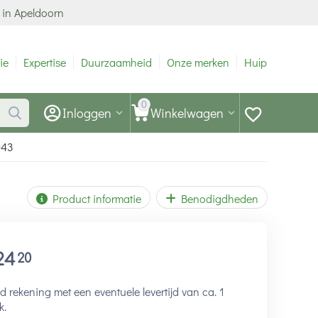
 in Apeldoorn
ie
Expertise
Duurzaamheid
Onze merken
Hulp
0
Inloggen
Winkelwagen
043
Product informatie
Benodigdheden
24
20
 rekening met een eventuele levertijd van ca. 1
k.