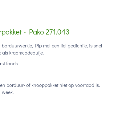
rpakket - Pako 271.043
borduurwerkje, Pip met een lief gedichtje, is snel
k als kraamcadeautje.
st fonds.
een borduur- of knooppakket niet op voorraad is.
1 week.