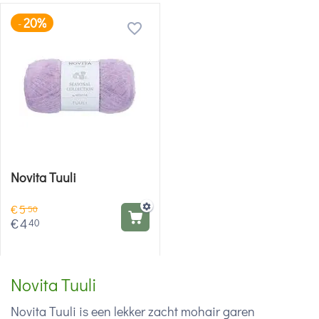
20%
-
Novita Tuuli
€
5
50
€
4
40
Novita Tuuli
Novita Tuuli is een lekker zacht mohair garen