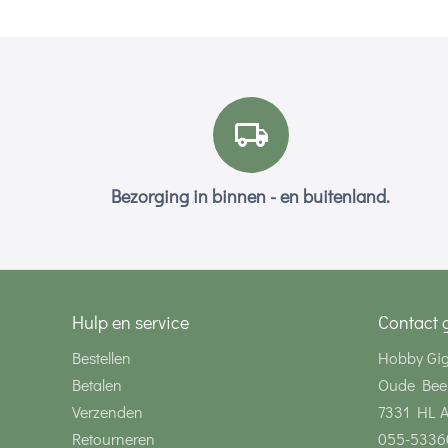
Bezorging in binnen - en buitenland.
Hulp en service
Contact 
Bestellen
Hobby Gi
Betalen
Oude Bee
Verzenden
7331 HL 
Retourneren
055-5336