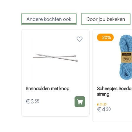
Andere kochten ook
Door jou bekeken
20%
-
Breinaalden met knop
Scheepjes Soeda
streng
€
3
55
€
5
25
€
4
20