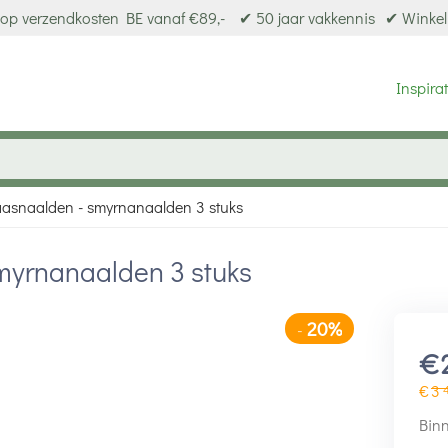
op verzendkosten BE vanaf €89,-
✔ 50 jaar vakkennis
✔ Winkel
Inspirat
asnaalden - smyrnanaalden 3 stuks
myrnanaalden 3 stuks
20%
-
€
€
3
Binn