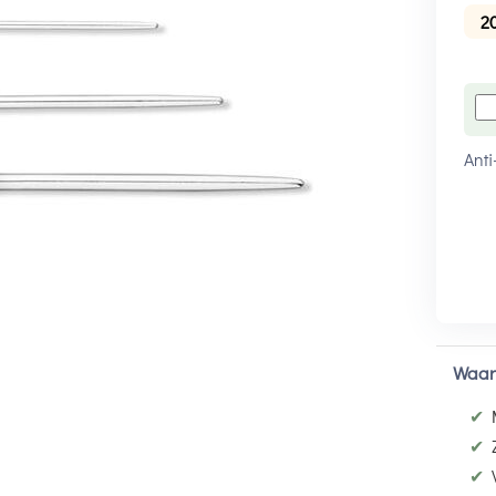
2
Anti
Waar
✔
✔
✔