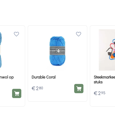
nwol op
Durable Coral
Steekmarkee
stuks
€
2
80
€
2
95