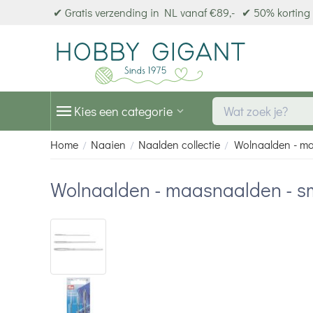
✔ Gratis verzending in NL vanaf €89,-
✔ 50% korting 
Kies een categorie
Home
Naaien
Naalden collectie
Wolnaalden - ma
/
/
/
Wolnaalden - maasnaalden - s