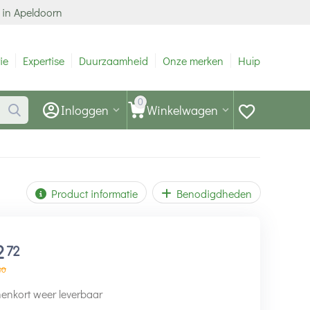
 in Apeldoorn
ie
Expertise
Duurzaamheid
Onze merken
Hulp
0
Inloggen
Winkelwagen
Product informatie
Benodigdheden
2
72
40
enkort weer leverbaar