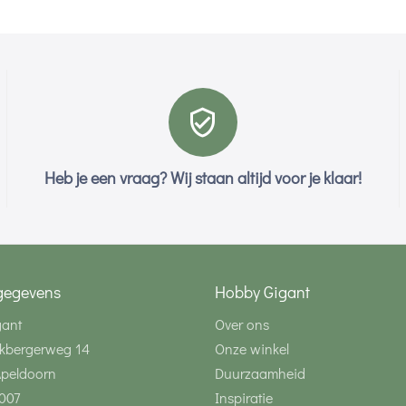
Heb je een vraag? Wij staan altijd voor je klaar!
gegevens
Hobby Gigant
gant
Over ons
kbergerweg 14
Onze winkel
Apeldoorn
Duurzaamheid
007
Inspiratie