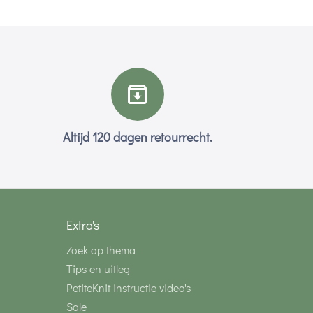
Altijd 120 dagen retourrecht.
Extra's
Zoek op thema
Tips en uitleg
PetiteKnit instructie video's
Sale