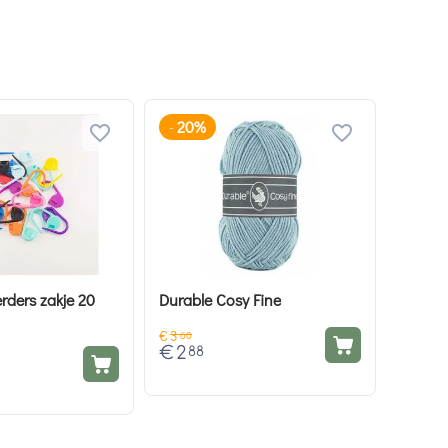
20%
-
rders zakje 20
Durable Cosy Fine
€
3
60
€
2
88