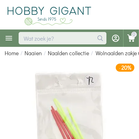
0
Home
/
Naaien
/
Naalden collectie
/
Wolnaalden zakje 
20%
-