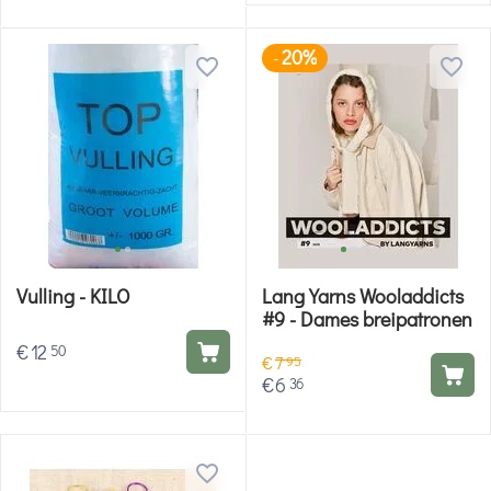
20%
-
Vulling - KILO
Lang Yarns Wooladdicts
#9 - Dames breipatronen
€
12
50
€
7
95
€
6
36