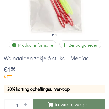
Product informatie
Benodigdheden
Wolnaalden zakje 6 stuks - Mediac
€
1
56
€
1
95
20% korting opheffingsuitverkoop
+
−
In winkelwagen