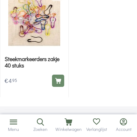
Steekmarkeerders zakje
40 stuks
€
4
95
Menu
Zoeken
Winkelwagen
Verlanglijst
Account