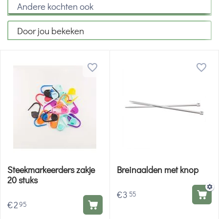
Andere kochten ook
Door jou bekeken
Steekmarkeerders zakje
Breinaalden met knop
20 stuks
€
3
55
€
2
95