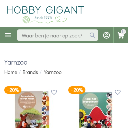
0
Yarnzoo
Home
/
Brands
/
Yarnzoo
20%
20%
-
-