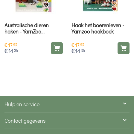
Australische dieren
Haak het boerenleven -
haken - YarnZoo
Yarnzoo haakboek
haakboek
€
17
€
17
95
95
€
14
€
14
36
36
Hulp en service
Contact gegevens