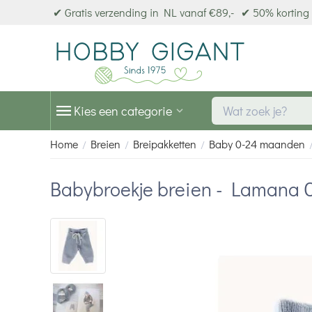
✔ Gratis verzending in NL vanaf €89,-
✔ 50% korting 
Kies een categorie
Home
Breien
Breipakketten
Baby 0-24 maanden
/
/
/
Babybroekje breien - Lamana 