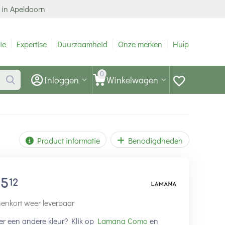
 in Apeldoorn
ie
Expertise
Duurzaamheid
Onze merken
Hulp
0
Inloggen
Winkelwagen
Product informatie
Benodigdheden
15
12
enkort weer leverbaar
er een andere kleur? Klik op
Lamana Como
en