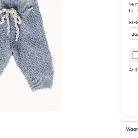
ver
het 
KIE
Anti
Waar