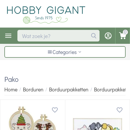
0
Categories
Pako
Home
/
Borduren
/
Borduurpakketten
/
Borduurpakkette