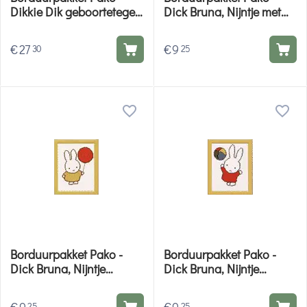
Dikkie Dik geboortetegel
Dick Bruna, Nijntje met
Cynthia 272001
vlieger 211.611
€
27
€
9
30
25
Borduurpakket Pako -
Borduurpakket Pako -
Dick Bruna, Nijntje
Dick Bruna, Nijntje
211602
211603
25
25