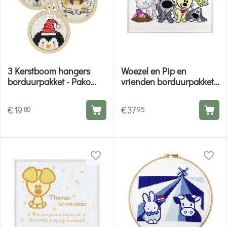
3 Kerstboom hangers
Woezel en Pip en
borduurpakket - Pako
vrienden borduurpakket -
telpatroon
Pako 271.045
€
19
€
37
80
95