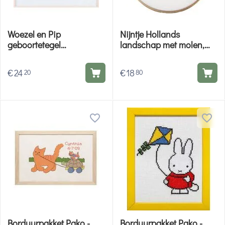
Woezel en Pip
Nijntje Hollands
geboortetegel
landschap met molen,
borduurpakket - Pako
Dick Bruna -
271.043
borduurpakket Pako
€
24
€
18
20
80
Borduurpakket Pako -
Borduurpakket Pako -