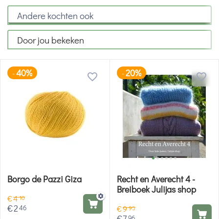
Andere kochten ook
Door jou bekeken
40%
20%
-
-
Borgo de Pazzi Giza
Recht en Averecht 4 -
Breiboek Julijas shop
€
4
10
€
2
46
€
9
95
€
7
96