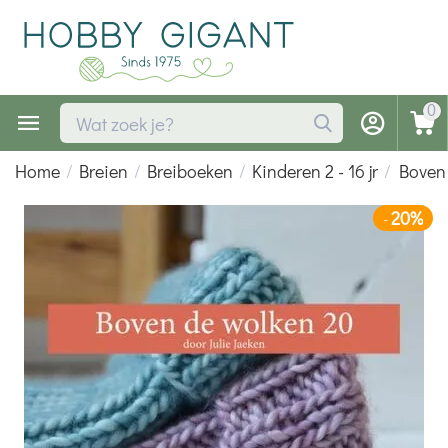
0
Home
/
Breien
/
Breiboeken
/
Kinderen 2 - 16 jr
/
Boven 
20%
-