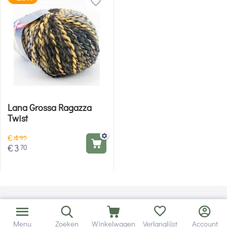
Lana Grossa Ragazza
Twist
€
4
95
€
3
70
Menu
Zoeken
Winkelwagen
Verlanglijst
Account