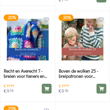
20%
20%
-
-
Recht en Averecht 7 -
Boven de wolken 25 -
breien voor tieners en
breipatronen voor
dames
kinderen en volwassenen
€
11
€
11
95
95
€
9
€
9
56
56
25%
-