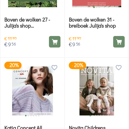
Boven de wolken 27 -
Boven de wolken 31 -
Julija's shop
breiboek Julija's shop
breipatronen
€
11
€
11
95
95
€
9
€
9
56
56
20%
20%
-
-
Katia Concept All
Novita Childrens