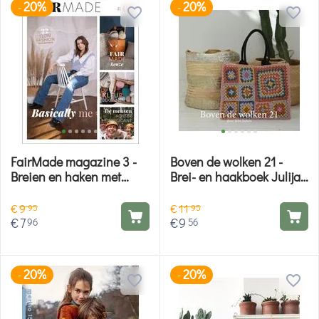
20%
20%
-
-
FairMade magazine 3 -
Boven de wolken 21 -
Breien en haken met
Brei- en haakboek Julijas
Hobby Gigant
shop
€
9
€
11
95
95
€
7
€
9
96
56
20%
20%
-
-