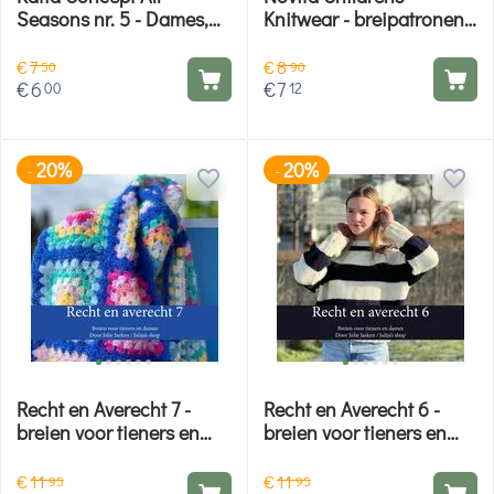
Seasons nr. 5 - Dames,
Knitwear - breipatronen
heren en kinderen
voor kinderen
€
7
€
8
50
90
€
6
€
7
00
12
20%
20%
-
-
Recht en Averecht 7 -
Recht en Averecht 6 -
breien voor tieners en
breien voor tieners en
dames
dames
€
11
€
11
95
95