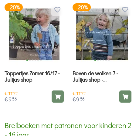
20%
20%
-
-
Toppertjes Zomer 16/17 -
Boven de wolken 7 -
Julijas shop
Julijas shop -
breipatronen
€
11
€
11
95
95
€
9
€
9
56
56
Breiboeken met patronen voor kinderen 2
- 16 jaar