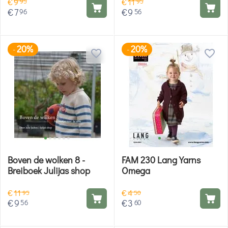
€
9
€
11
95
95
€
7
€
9
96
56
20%
20%
-
-
Boven de wolken 8 -
FAM 230 Lang Yarns
Breiboek Julijas shop
Omega
€
11
€
4
95
50
€
9
€
3
56
60