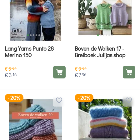
Lang Yarns Punto 28
Boven de Wolken 17 -
Merino 150
Breiboek Julijas shop
€
3
€
9
95
95
€
3
€
7
16
96
20%
20%
-
-