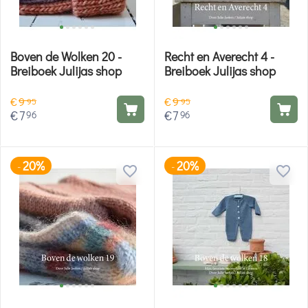
Boven de Wolken 20 -
Recht en Averecht 4 -
Breiboek Julijas shop
Breiboek Julijas shop
€
9
€
9
95
95
€
7
€
7
96
96
20%
20%
-
-