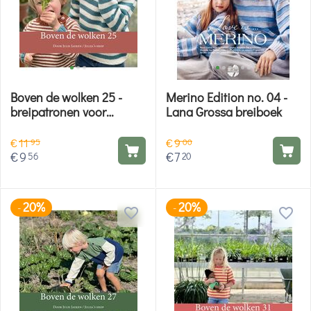
Boven de wolken 25 -
Merino Edition no. 04 -
breipatronen voor
Lana Grossa breiboek
kinderen en volwassenen
€
11
€
9
95
00
€
9
€
7
56
20
20%
20%
-
-