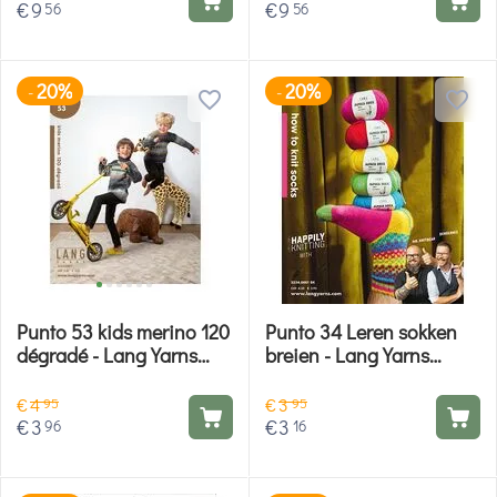
€
9
€
9
56
56
20%
20%
-
-
Punto 53 kids merino 120
Punto 34 Leren sokken
dégradé - Lang Yarns
breien - Lang Yarns
breiboek
breiboek
€
4
€
3
95
95
€
3
€
3
96
16