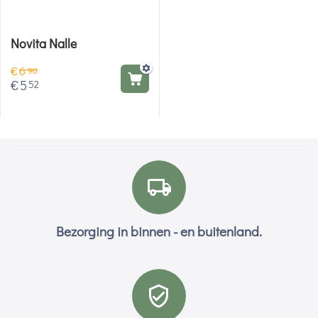
Novita Nalle
€
6
90
€
5
52
Bezorging in binnen - en buitenland.