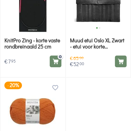
KnitPro Zing - korte vaste
Muud etui Oslo XL Zwart
rondbreinaald 25 cm
- etui voor korte
sokkennaalden
€
65
00
€
7
95
€
52
00
20%
-