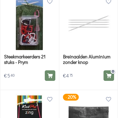
Steekmarkeerders 21
Breinaalden Aluminium
stuks - Prym
zonder knop
€
5
€
4
40
75
20%
-