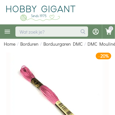
0
Home
/
Borduren
/
Borduurgaren DMC
/
DMC Moulin
20%
-