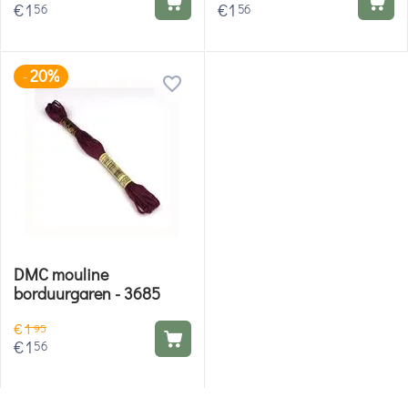
€
1
€
1
56
56
20%
-
DMC mouline
borduurgaren - 3685
€
1
95
€
1
56