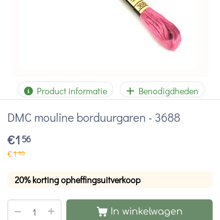
Product informatie
Benodigdheden
DMC mouline borduurgaren - 3688
€
1
56
€
1
95
20% korting opheffingsuitverkoop
+
−
In winkelwagen