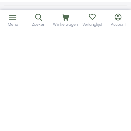
Menu
Zoeken
Winkelwagen
Verlanglijst
Account
Bezorging in binnen - en buitenland.
Heb je een vraag? Wij staan altijd voor je klaar!
Altijd 120 dagen retourrecht.