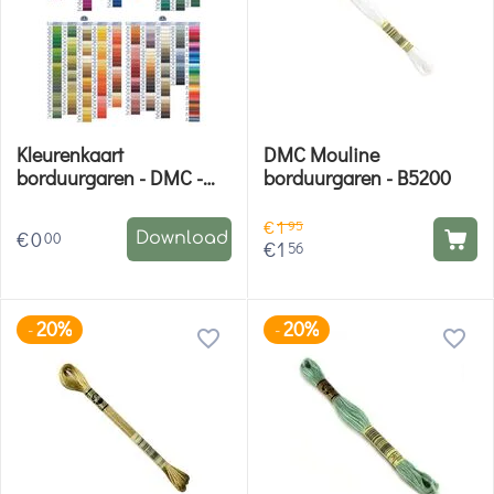
Kleurenkaart
DMC Mouline
borduurgaren - DMC -
borduurgaren - B5200
Anchor - Rico Design
€
1
95
€
0
00
Download
€
1
56
20%
20%
-
-