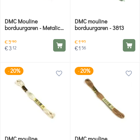
DMC Mouline
DMC mouline
borduurgaren - Metalic
borduurgaren - 3813
E3821
€
3
€
1
90
95
€
3
€
1
12
56
20%
20%
-
-
DMC mouline
DMC mouline