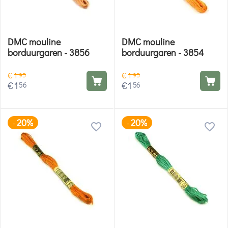
DMC mouline
DMC mouline
borduurgaren - 3856
borduurgaren - 3854
€
1
€
1
95
95
€
1
€
1
56
56
20%
20%
-
-