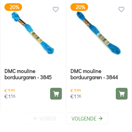
20%
20%
-
-
DMC mouline
DMC mouline
borduurgaren - 3845
borduurgaren - 3844
€
1
€
1
95
95
€
1
€
1
56
56
VORIGE
VOLGENDE