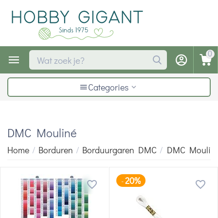
0
Categories
DMC Mouliné
Home
/
Borduren
/
Borduurgaren DMC
/
DMC Moulin
20%
-