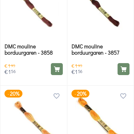
DMC mouline
DMC mouline
borduurgaren - 3858
borduurgaren - 3857
€
1
€
1
95
95
€
1
€
1
56
56
20%
20%
-
-