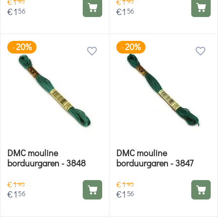
€
1
€
1
95
95
€
1
€
1
56
56
20%
20%
-
-
DMC mouline
DMC mouline
borduurgaren - 3848
borduurgaren - 3847
€
1
€
1
95
95
€
1
€
1
56
56