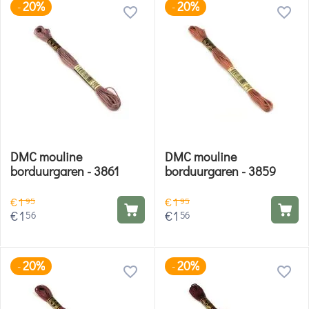
20%
20%
-
-
DMC mouline
DMC mouline
borduurgaren - 3861
borduurgaren - 3859
€
1
€
1
95
95
€
1
€
1
56
56
20%
20%
-
-