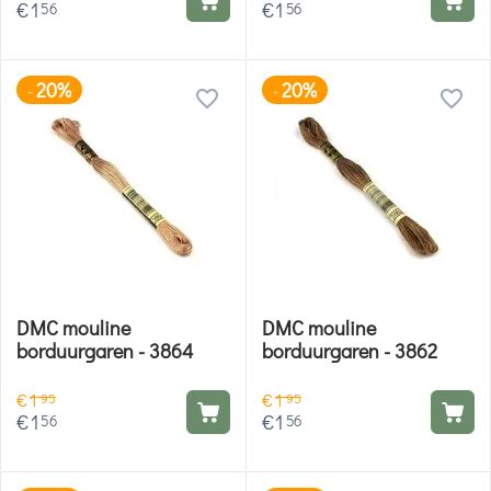
€
1
€
1
56
56
20%
20%
-
-
DMC mouline
DMC mouline
borduurgaren - 3864
borduurgaren - 3862
€
1
€
1
95
95
€
1
€
1
56
56