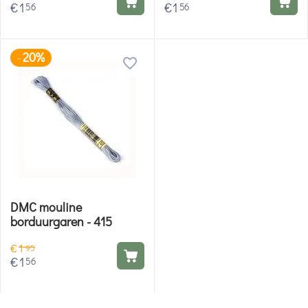
€
1
€
1
56
56
20%
-
DMC mouline
borduurgaren - 415
€
1
95
€
1
56