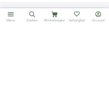
Menu
Zoeken
Winkelwagen
Verlanglijst
Account
Bezorging in binnen - en buitenland.
Heb je een vraag? Wij staan altijd voor je klaar!
Altijd 120 dagen retourrecht.