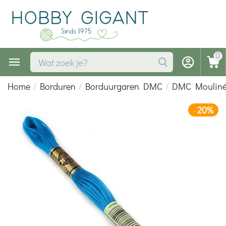
0
Home
/
Borduren
/
Borduurgaren DMC
/
DMC Moulin
20%
-