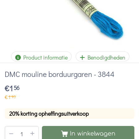
Product informatie
Benodigdheden
DMC mouline borduurgaren - 3844
€
1
56
€
1
95
20% korting opheffingsuitverkoop
+
−
In winkelwagen