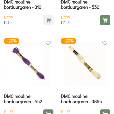
DMC mouline
DMC mouline
borduurgaren - 310
borduurgaren - 550
€
1
€
1
95
95
€
1
€
1
56
56
20%
20%
-
-
DMC mouline
DMC mouline
borduurgaren - 552
borduurgaren - 3865
€
1
€
1
95
95