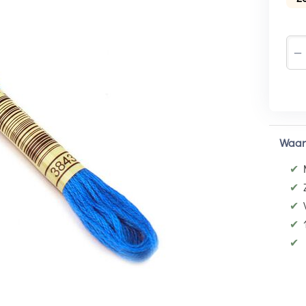
−
Waar
✔
✔
✔
✔
✔