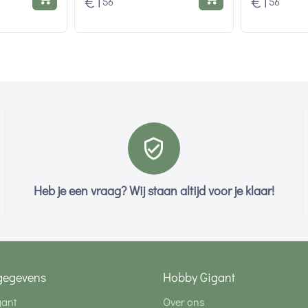
€
1
€
1
56
56
Heb je een vraag? Wij staan altijd voor je klaar!
gegevens
Hobby Gigant
gant
Over ons