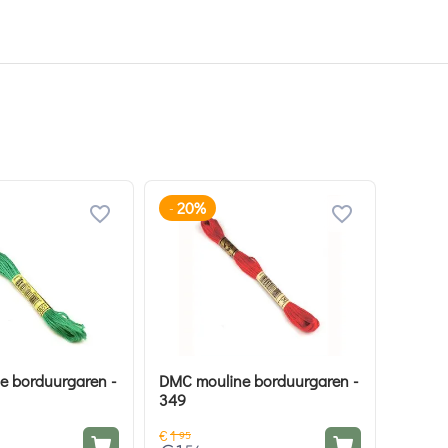
20%
-
e borduurgaren -
DMC mouline borduurgaren -
349
€
1
95