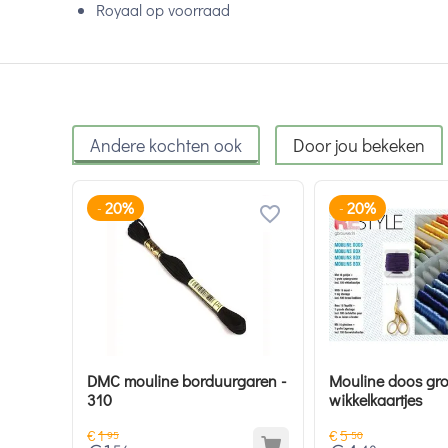
Royaal op voorraad
Andere kochten ook
Door jou bekeken
20%
20%
-
-
DMC mouline borduurgaren -
Mouline doos gro
310
wikkelkaartjes
€
1
€
5
95
50