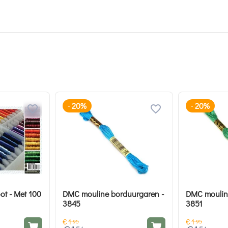
20%
20%
-
-
ot - Met 100
DMC mouline borduurgaren -
DMC moulin
3845
3851
€
1
€
1
95
95