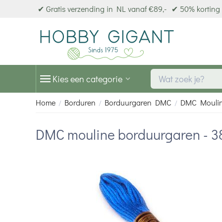
✔ Gratis verzending in NL vanaf €89,-
✔ 50% korting 
Kies een categorie
Home
Borduren
Borduurgaren DMC
DMC Mouli
/
/
/
DMC mouline borduurgaren - 3