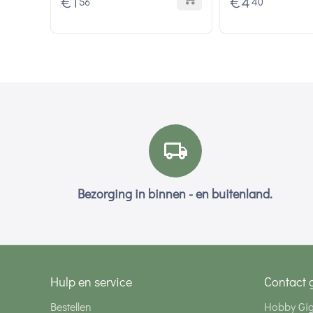
€
1
€
4
56
40
Bezorging in binnen - en buitenland.
Hulp en service
Contact 
Bestellen
Hobby Gi