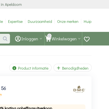
 in Apeldoorn
ie
Expertise
Duurzaamheid
Onze merken
Hulp
0
Inloggen
Winkelwagen
Product informatie
Benodigdheden
1
56
5
0% korting opheffingsuitverkoop