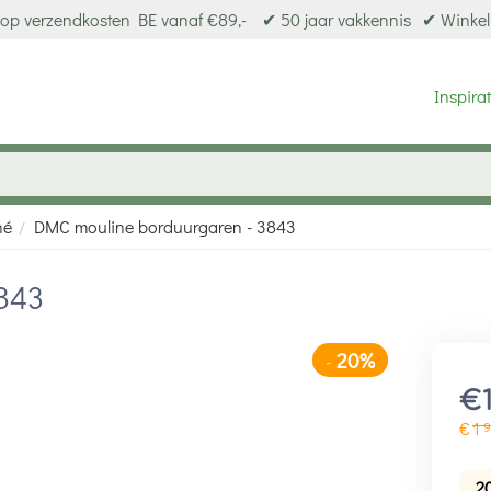
op verzendkosten BE vanaf €89,-
✔ 50 jaar vakkennis
✔ Winkel
Inspirat
né
DMC mouline borduurgaren - 3843
/
843
20%
-
€
€
1
9
2