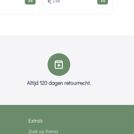
€
1
56
Altijd 120 dagen retourrecht.
Extra's
Zoek op thema