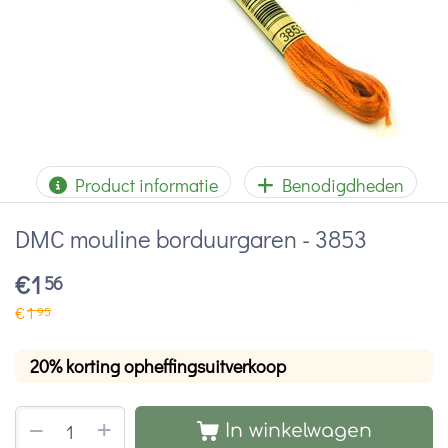
Product informatie
Benodigdheden
DMC mouline borduurgaren - 3853
€
1
56
€
1
95
20% korting opheffingsuitverkoop
+
−
In winkelwagen