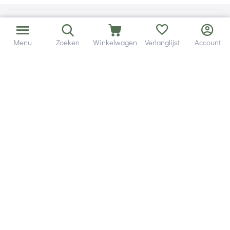
Menu
Zoeken
Winkelwagen
Verlanglijst
Account
Bezorging in binnen - en buitenland.
Heb je een vraag? Wij staan altijd voor je klaar!
Altijd 120 dagen retourrecht.