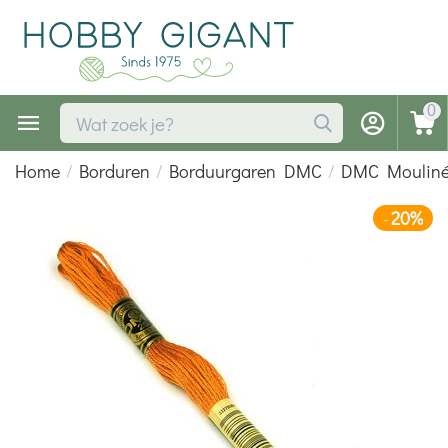
0
Home
/
Borduren
/
Borduurgaren DMC
/
DMC Moulin
20%
-