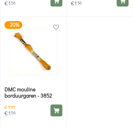
€
1
€
1
56
56
20%
-
DMC mouline
borduurgaren - 3852
€
1
95
€
1
56