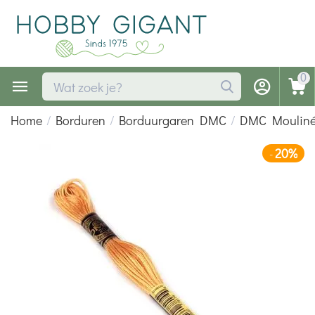
0
Home
/
Borduren
/
Borduurgaren DMC
/
DMC Moulin
20%
-