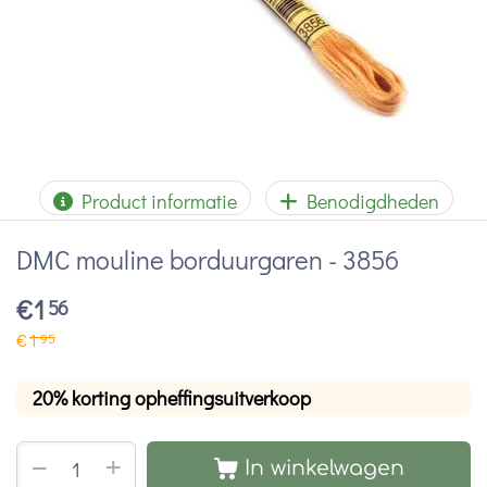
Product informatie
Benodigdheden
DMC mouline borduurgaren - 3856
€
1
56
€
1
95
20% korting opheffingsuitverkoop
+
−
In winkelwagen