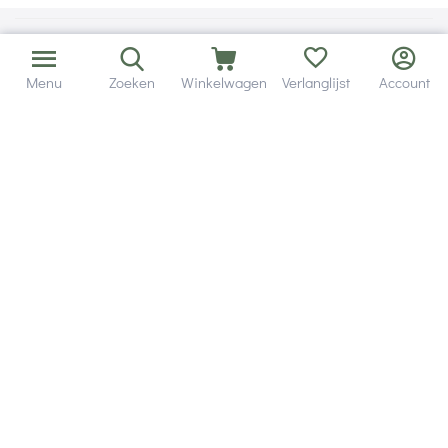
Menu
Zoeken
Winkelwagen
Verlanglijst
Account
Bezorging in binnen - en buitenland.
Heb je een vraag? Wij staan altijd voor je klaar!
Altijd 120 dagen retourrecht.