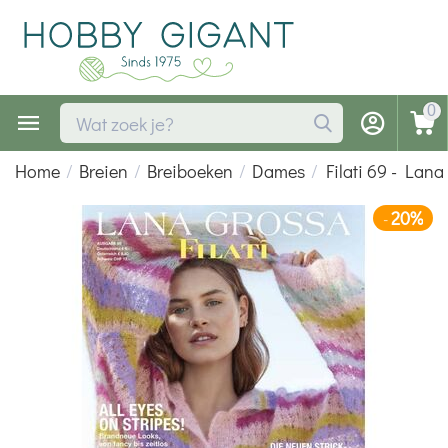
0
Home
/
Breien
/
Breiboeken
/
Dames
/
Filati 69 - Lan
20%
-