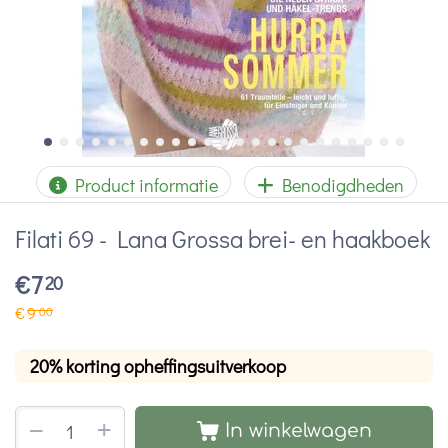
Product informatie
Benodigdheden
Filati 69 - Lana Grossa brei- en haakboek
€
7
20
€
9
00
20% korting opheffingsuitverkoop
+
−
In winkelwagen