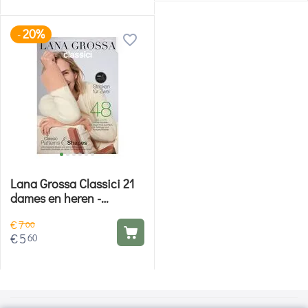
20%
-
Lana Grossa Classici 21
dames en heren -
breiboek
€
7
00
€
5
60