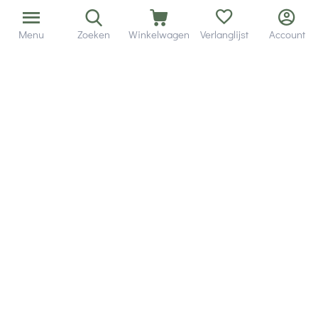
Menu
Zoeken
Winkelwagen
Verlanglijst
Account
Bezorging in binnen - en buitenland.
Heb je een vraag? Wij staan altijd voor je klaar!
Altijd 120 dagen retourrecht.