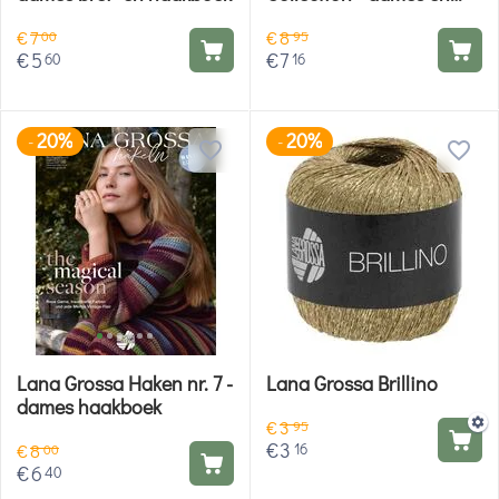
heren brei- en haakboek
€
7
€
8
00
95
€
5
€
7
60
16
20%
20%
-
-
Lana Grossa Haken nr. 7 -
Lana Grossa Brillino
dames haakboek
€
3
95
€
3
16
€
8
00
€
6
40