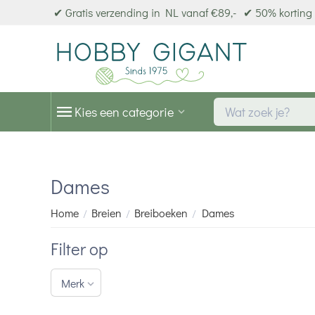
✔ Gratis verzending in NL vanaf €89,-
✔ 50% korting 
Kies een categorie
Dames
Home
Breien
Breiboeken
Dames
/
/
/
Filter op
Merk