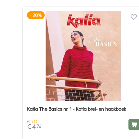
20%
-
Katia The Basics nr. 1 - Katia brei- en haakboek
€
5
95
€
4
76