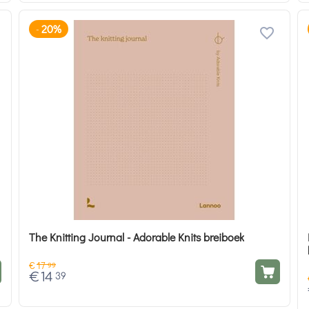
20%
-
The Knitting Journal - Adorable Knits breiboek
€
17
99
€
14
39