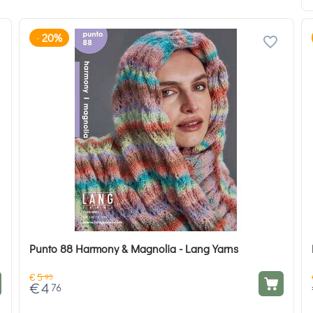
20%
-
Punto 88 Harmony & Magnolia - Lang Yarns
€
5
95
€
4
76