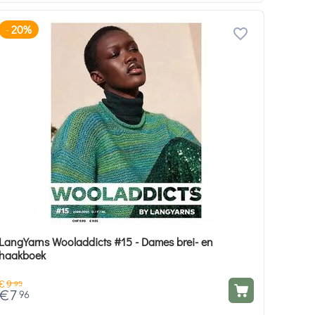
20%
-
LangYarns Wooladdicts #15 - Dames brei- en
haakboek
€
9
95
€
7
96