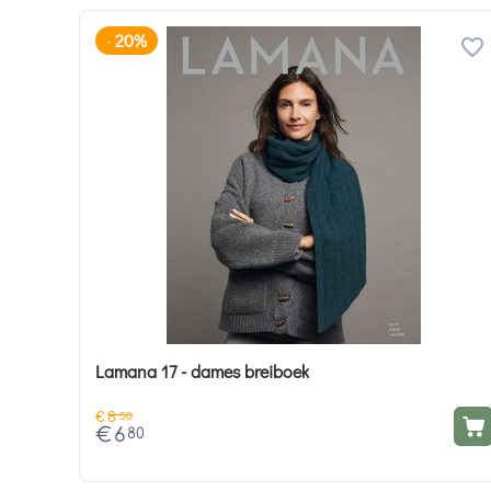
20%
-
Lamana 17 - dames breiboek
€
8
50
€
6
80