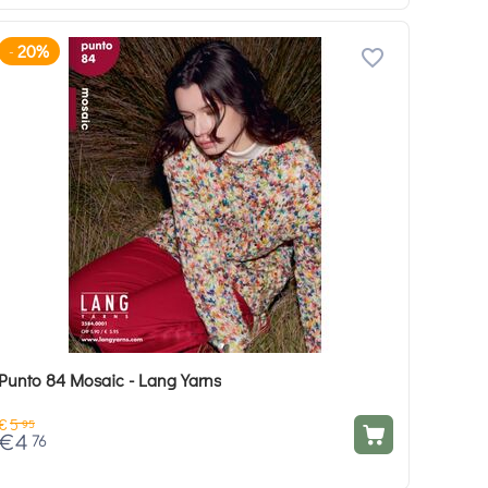
20%
-
Punto 84 Mosaic - Lang Yarns
€
5
95
€
4
76