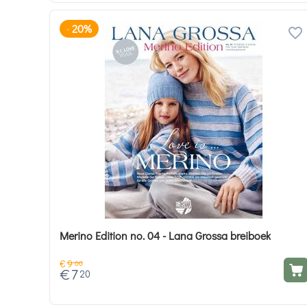
20%
-
Merino Edition no. 04 - Lana Grossa breiboek
€
9
00
€
7
20