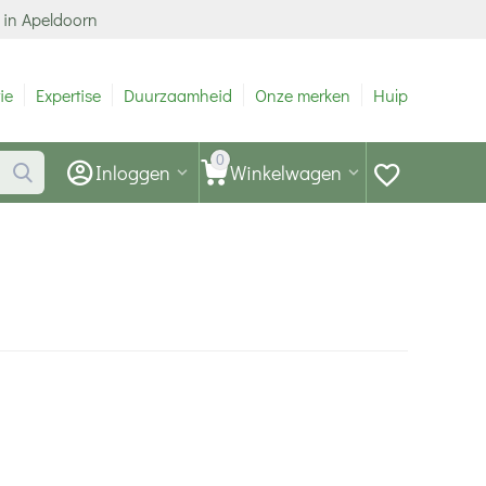
 in Apeldoorn
ie
Expertise
Duurzaamheid
Onze merken
Hulp
0
Inloggen
Winkelwagen