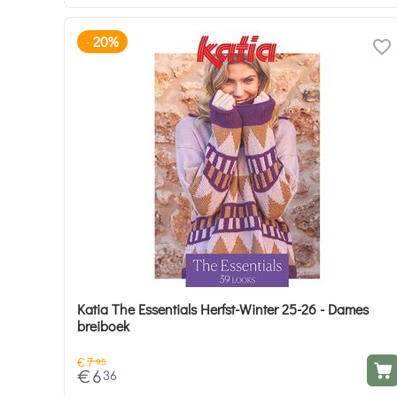
20%
-
Katia The Essentials Herfst-Winter 25-26 - Dames
breiboek
€
7
95
€
6
36