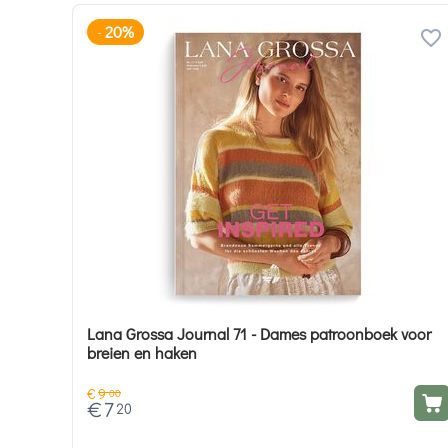
20%
-
Lana Grossa Journal 71 - Dames patroonboek voor
breien en haken
€
9
00
€
7
20