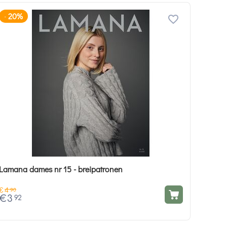
20%
-
Lamana dames nr 15 - breipatronen
€
4
90
€
3
92