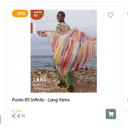
20%
-
Punto 85 Infinity - Lang Yarns
€
5
95
€
4
76