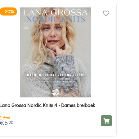
20%
-
Lana Grossa Nordic Knits 4 - Dames breiboek
€
6
50
€
5
20