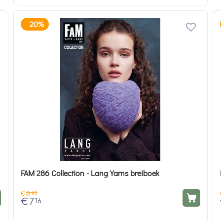
20%
-
FAM 286 Collection - Lang Yarns breiboek
€
8
95
€
7
16