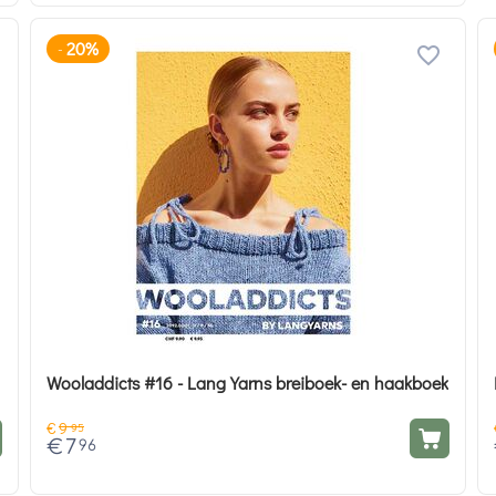
20%
-
Wooladdicts #16 - Lang Yarns breiboek- en haakboek
€
9
95
€
7
96