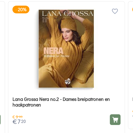
20%
-
Lana Grossa Nera no.2 - Dames breipatronen en
haakpatronen
€
9
00
€
7
20