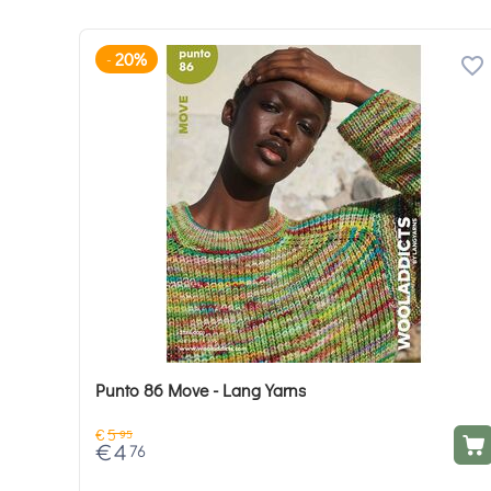
20%
-
Punto 86 Move - Lang Yarns
€
5
95
€
4
76