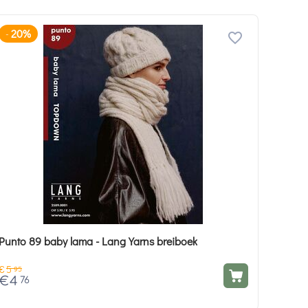
20%
-
Punto 89 baby lama - Lang Yarns breiboek
€
5
95
€
4
76