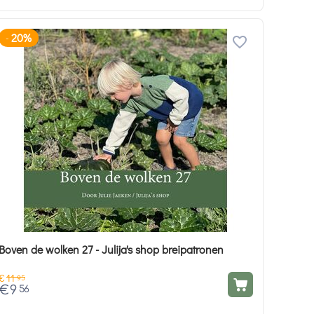
20%
-
Boven de wolken 27 - Julija's shop breipatronen
€
11
95
€
9
56