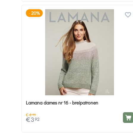
20%
-
Lamana dames nr 16 - breipatronen
€
4
90
€
3
92