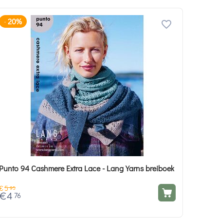
20%
-
Punto 94 Cashmere Extra Lace - Lang Yarns breiboek
€
5
95
€
4
76