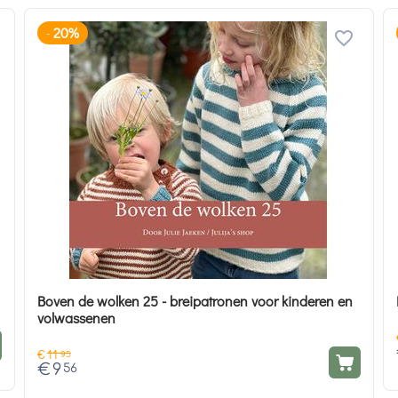
20%
-
Boven de wolken 25 - breipatronen voor kinderen en
volwassenen
€
11
95
€
9
56