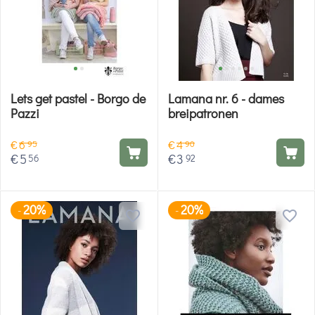
Lets get pastel - Borgo de
Lamana nr. 6 - dames
Pazzi
breipatronen
€
6
€
4
95
90
€
5
€
3
56
92
20%
20%
-
-