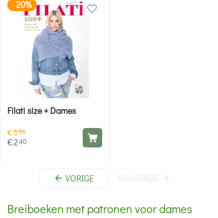
20%
-
Filati size + Dames
€
3
00
€
2
40
VORIGE
VOLGENDE
Breiboeken met patronen voor dames