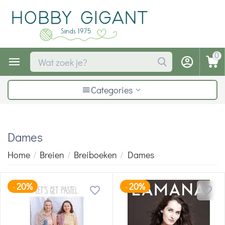
0
Categories
Dames
Home
/
Breien
/
Breiboeken
/
Dames
20%
20%
-
-