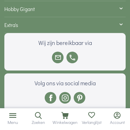
Hobby Gigant
Extra's
Wij zijn bereikbaar via
Volg ons via social media
Onze klanten geven ons een
Menu
Zoeken
Winkelwagen
Verlanglijst
Account