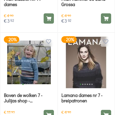
dames
Grossa
€
4
€
4
90
90
€
3
€
3
92
92
20%
20%
-
-
Boven de wolken 7 -
Lamana dames nr 7 -
Julijas shop -
breipatronen
breipatronen
€
11
€
4
95
90