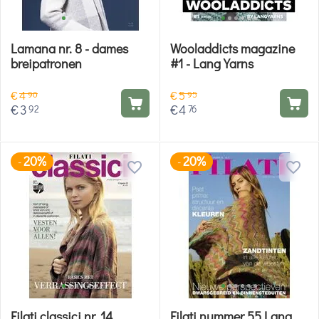
Lamana nr. 8 - dames
Wooladdicts magazine
breipatronen
#1 - Lang Yarns
€
4
€
5
90
95
€
3
€
4
92
76
20%
20%
-
-
Filati classici nr. 14
Filati nummer 55 Lana