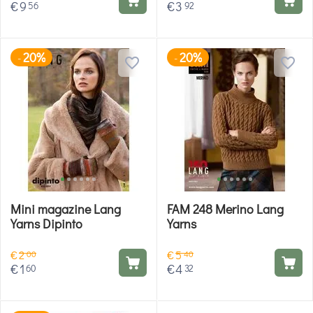
€
9
€
3
56
92
20%
20%
-
-
Mini magazine Lang
FAM 248 Merino Lang
Yarns Dipinto
Yarns
€
2
€
5
00
40
€
1
€
4
60
32