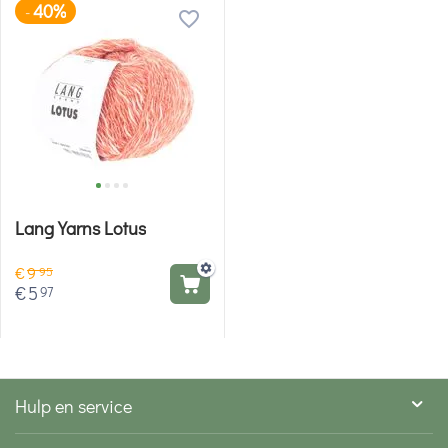
40%
-
Lang Yarns Lotus
€
9
95
€
5
97
Hulp en service