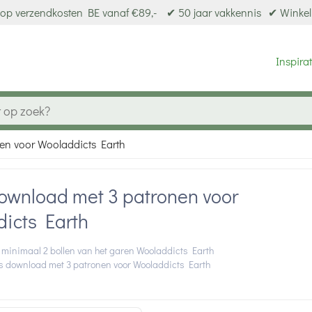
op verzendkosten BE vanaf €89,-
✔ 50 jaar vakkennis
✔ Winkel
Inspirat
en voor Wooladdicts Earth
download met 3 patronen voor
icts Earth
 minimaal 2 bollen van het garen Wooladdicts Earth
is download met 3 patronen voor Wooladdicts Earth