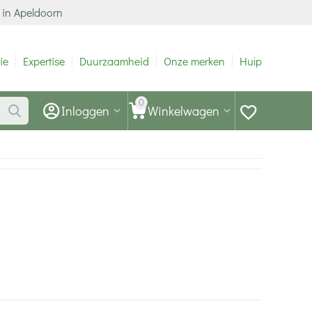
 in Apeldoorn
ie
Expertise
Duurzaamheid
Onze merken
Hulp
0
Inloggen
Winkelwagen