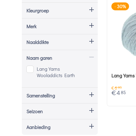
30%
-
Kleurgroep
Merk
Naalddikte
Naam garen
Lang Yarns
Wooladdicts Earth
Lang Yarns 
€
6
95
€
4
85
Samenstelling
Seizoen
Aanbieding