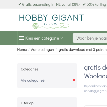
✔ Gratis verzending in NL vanaf €89,-
✔ 50% korting 
Kies een categorie
Home
Aanbiedingen
gratis download met 3 patron
/
/
gratis 
Categories
Wooladd
Alle categorieën
Bij aankoop van
ontvang je grat
Filter op