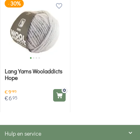
30%
-
Lang Yarns Wooladdicts
Hope
€
9
95
€
6
95
Hulp en service