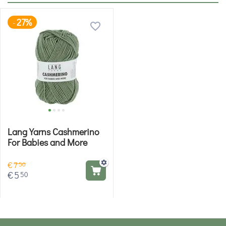
27%
-
Lang Yarns Cashmerino
For Babies and More
€
7
50
€
5
50