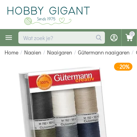
0
Home
/
Naaien
/
Naaigaren
/
Gütermann naaigaren
/
20%
-