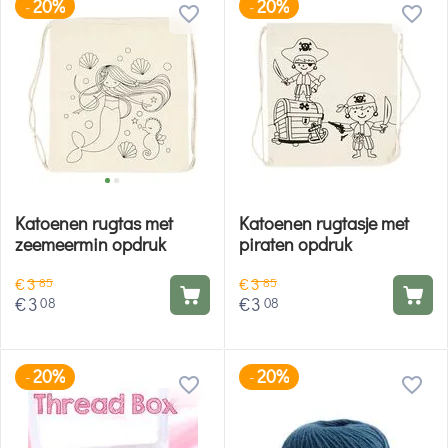
20%
20%
-
-
Katoenen rugtas met
Katoenen rugtasje met
zeemeermin opdruk
piraten opdruk
€
3
€
3
85
85
€
3
€
3
08
08
20%
20%
-
-