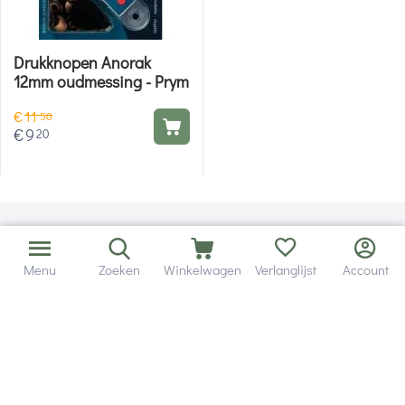
Drukknopen Anorak
12mm oudmessing - Prym
€
11
50
€
9
20
Menu
Zoeken
Winkelwagen
Verlanglijst
Account
Bezorging in binnen - en buitenland.