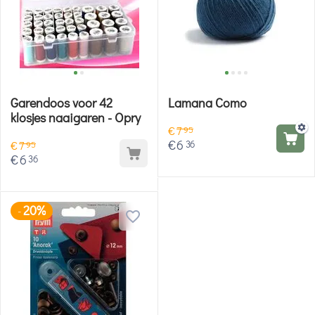
Garendoos voor 42
Lamana Como
klosjes naaigaren - Opry
€
7
95
€
6
36
€
7
95
€
6
36
20%
-