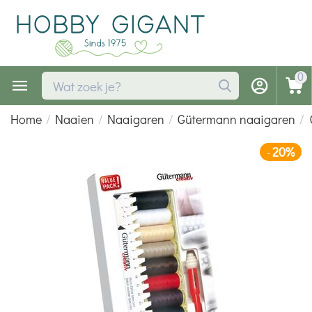
0
Home
/
Naaien
/
Naaigaren
/
Gütermann naaigaren
/
20%
-