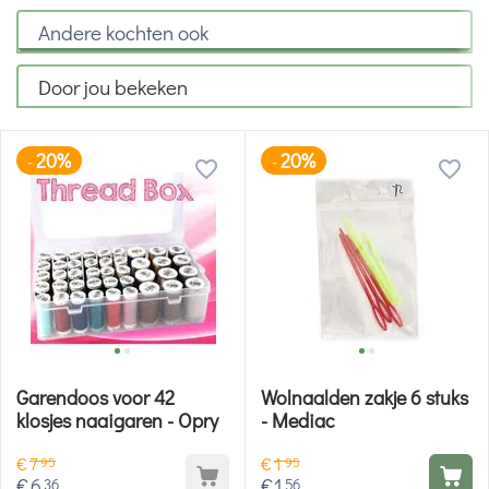
Andere kochten ook
Door jou bekeken
20%
20%
-
-
Garendoos voor 42
Wolnaalden zakje 6 stuks
klosjes naaigaren - Opry
- Mediac
€
7
€
1
95
95
€
6
€
1
36
56