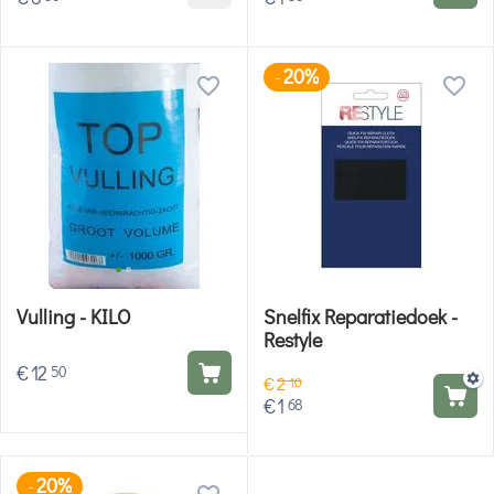
20%
-
Vulling - KILO
Snelfix Reparatiedoek -
Restyle
€
12
50
€
2
10
€
1
68
20%
-