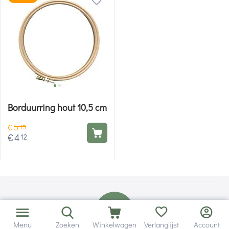
Borduurring hout 10,5 cm
€
5
15
€
4
12
Menu
Zoeken
Winkelwagen
Verlanglijst
Account