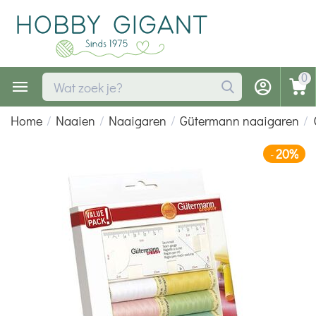
0
Home
/
Naaien
/
Naaigaren
/
Gütermann naaigaren
/
20%
-