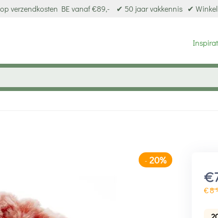
op verzendkosten BE vanaf €89,-
✔ 50 jaar vakkennis
✔ Winkel
Inspirat
20%
-
€
€
8
2