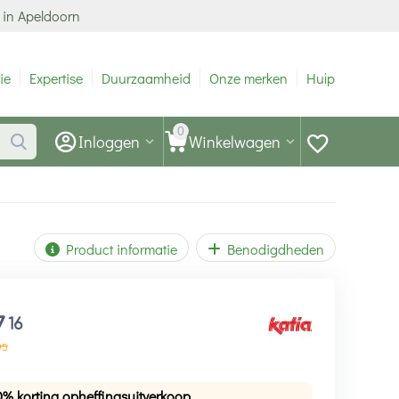
 in Apeldoorn
ie
Expertise
Duurzaamheid
Onze merken
Hulp
0
Inloggen
Winkelwagen
Product informatie
Benodigdheden
7
16
95
0% korting opheffingsuitverkoop