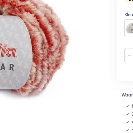
Kle
−
Waar
✔
✔
✔
✔