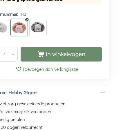
urnummer:
83
+
In winkelwagen
Toevoegen aan verlanglijstje
om Hobby Gigant
Met zorg geselecteerde producten
Zo snel mogelijk verzonden
Veilig betalen
120 dagen retourrecht