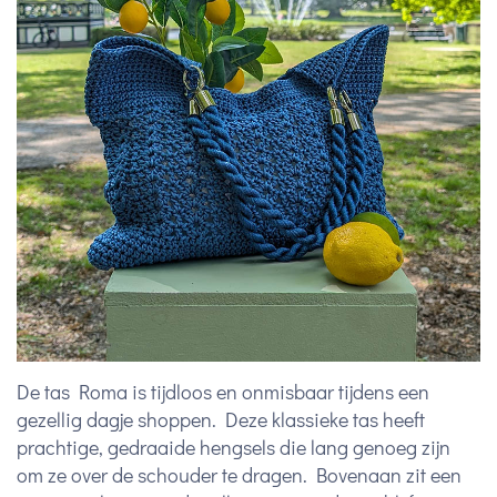
De tas Roma is tijdloos en onmisbaar tijdens een
gezellig dagje shoppen. Deze klassieke tas heeft
prachtige, gedraaide hengsels die lang genoeg zijn
om ze over de schouder te dragen. Bovenaan zit een