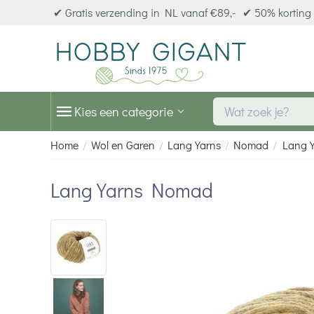
✔ Gratis verzending in NL vanaf €89,-
✔ 50% korting 
Kies een categorie
Home
Wol en Garen
Lang Yarns
Nomad
Lang 
/
/
/
/
Lang Yarns Nomad