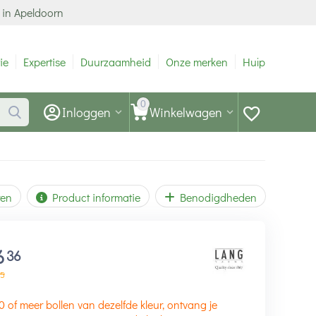
 in Apeldoorn
ie
Expertise
Duurzaamheid
Onze merken
Hulp
0
Inloggen
Winkelwagen
ren
Product informatie
Benodigdheden
6
36
5
10 of meer bollen van dezelfde kleur, ontvang je