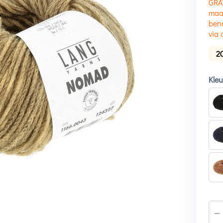
GRA
maak
beno
via 
2
Kle
−