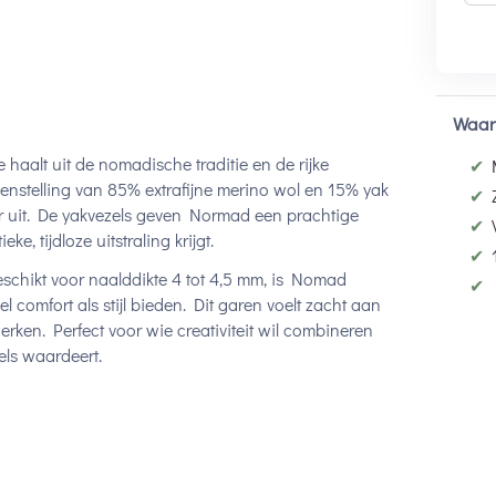
Waar
haalt uit de nomadische traditie en de rijke
✔
enstelling van 85% extrafijne merino wol en 15% yak
✔
ter uit. De yakvezels geven Normad een prachtige
✔
e, tijdloze uitstraling krijgt.
✔
schikt voor naalddikte 4 tot 4,5 mm, is Nomad
✔
el comfort als stijl bieden. Dit garen voelt zacht aan
werken. Perfect voor wie creativiteit wil combineren
els waardeert.