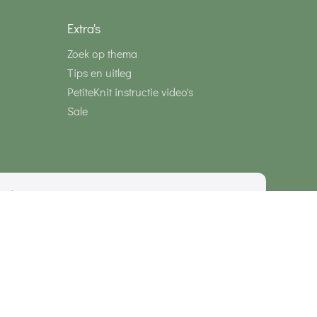
Extra's
Zoek op thema
Tips en uitleg
PetiteKnit instructie video's
Sale
media
Veilig betalen met