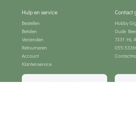
Hulp en service
Contact 
Bestellen
Hobby Gi
Betalen
Oude Bee
Verzenden
7331 HL 
Retourneren
055-5336
Account
Contactmo
Klantenservice
Wij zijn bereikbaar via
Onze klanten geven ons een