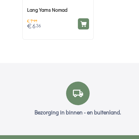
Lang Yarns Nomad
€
7
95
€
6
36
Bezorging in binnen - en buitenland.