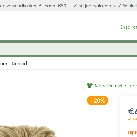
op verzendkosten BE vanaf €89,-
✔ 50 jaar vakkennis
✔ Winkel
Inspirat
Yarns Nomad
20%
-
Modellen met dit ga
€
€
7
9
Bij 