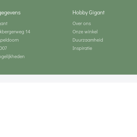
gegevens
Hobby Gigant
gant
Over ons
kbergerweg 14
Onze winkel
Apeldoorn
Duurzaamheid
007
Inspiratie
gelijkheden
Volg ons via social 