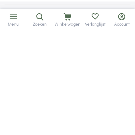
Menu
Zoeken
Winkelwagen
Verlanglijst
Account
Bezorging in binnen - en buitenland.
Heb je een vraag? Wij staan altijd voor je klaar!
Altijd 120 dagen retourrecht.