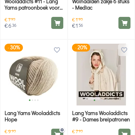
Wooladdicts #11 - Lang
Wolnaalden zakje 6 stuks
Yarns patroonboek voor
- Mediac
breien en haken
€
7
€
1
95
95
€
6
€
1
36
56
30%
20%
-
-
Lang Yarns Wooladdicts
Lang Yarns Wooladdicts
Hope
#9 - Dames breipatronen
€
9
€
7
95
95