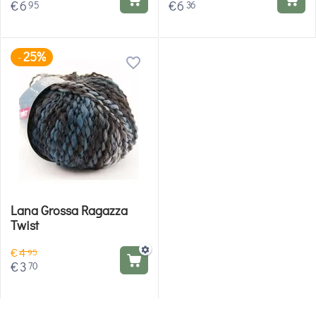
€
6
€
6
95
36
25%
-
Lana Grossa Ragazza
Twist
€
4
95
€
3
70