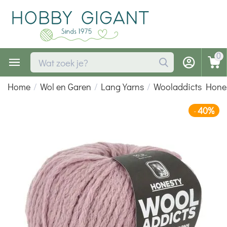
0
Home
/
Wol en Garen
/
Lang Yarns
/
Wooladdicts Hone
40%
-